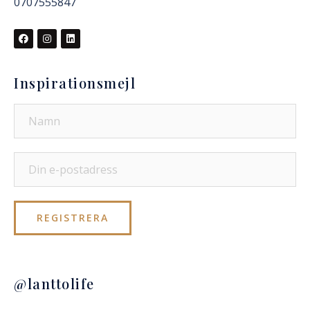
0707555847
Inspirationsmejl
@lanttolife