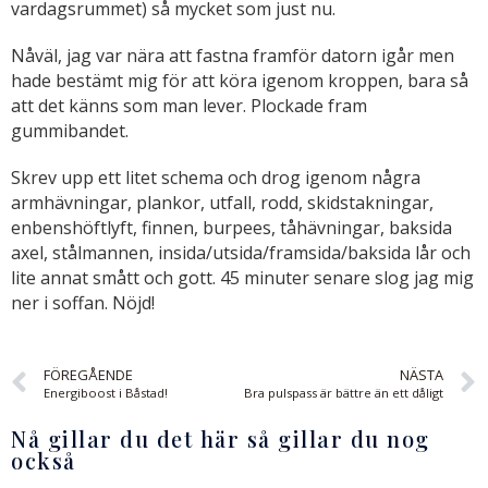
vardagsrummet) så mycket som just nu.
Nåväl, jag var nära att fastna framför datorn igår men
hade bestämt mig för att köra igenom kroppen, bara så
att det känns som man lever. Plockade fram
gummibandet.
Skrev upp ett litet schema och drog igenom några
armhävningar, plankor, utfall, rodd,
skidstakningar
,
enbenshöftlyft
,
finnen
,
burpees,
tåhävningar, baksida
axel,
stålmannen,
insida/
utsida
/framsida/baksida lår och
lite annat smått och gott. 45 minuter senare slog jag mig
ner i soffan. Nöjd!
FÖREGÅENDE
NÄSTA
Energiboost i Båstad!
Bra pulspass är bättre än ett dåligt
Nå gillar du det här så gillar du nog
också