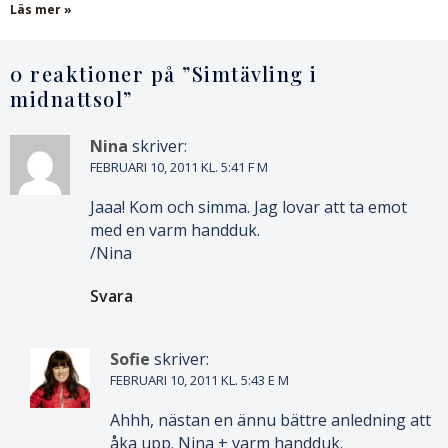
Läs mer »
0 reaktioner på ”
Simtävling i
midnattsol
”
Nina
skriver:
FEBRUARI 10, 2011 KL. 5:41 F M
Jaaa! Kom och simma. Jag lovar att ta emot
med en varm handduk.
/Nina
Svara
Sofie
skriver:
FEBRUARI 10, 2011 KL. 5:43 E M
Ahhh, nästan en ännu bättre anledning att
åka upp. Nina + varm handduk.