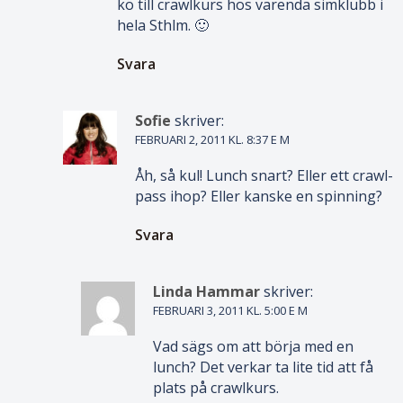
kö till crawlkurs hos varenda simklubb i
hela Sthlm. 🙂
Svara
Sofie
skriver:
FEBRUARI 2, 2011 KL. 8:37 E M
Åh, så kul! Lunch snart? Eller ett crawl-
pass ihop? Eller kanske en spinning?
Svara
Linda Hammar
skriver:
FEBRUARI 3, 2011 KL. 5:00 E M
Vad sägs om att börja med en
lunch? Det verkar ta lite tid att få
plats på crawlkurs.