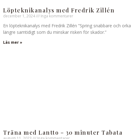
Löpteknikanalys med Fredrik Zillén
december 1, 2024
Inga kommentarer
En löpteknikanalys med Fredrik Zillén ”Spring snabbare och orka
längre samtidigt som du minskar risken för skador.”
Läs mer »
Träna med Lantto – 30 minuter Tabata
augusti 11, 2023
Inga kommentarer