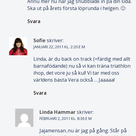
Ännu mer nu när jag snubblade in på din sida.
Ska ut på årets första löprunda i helgen. 🙂
Svara
Sofie
skriver:
JANUARI 22, 2011 KL. 2:20 E M
Linda, är du back on track (=färdig med allt
barnafödande) nu så vi kan träna triathlon
ihop, det vore ju så kul! Vi tar med oss
världens bästa Vera också … Jaaaaa!
Svara
Linda Hammar
skriver:
FEBRUARI 2, 2011 KL. 8:36 E M
Jajamensan..nu är jag på gång. Står på