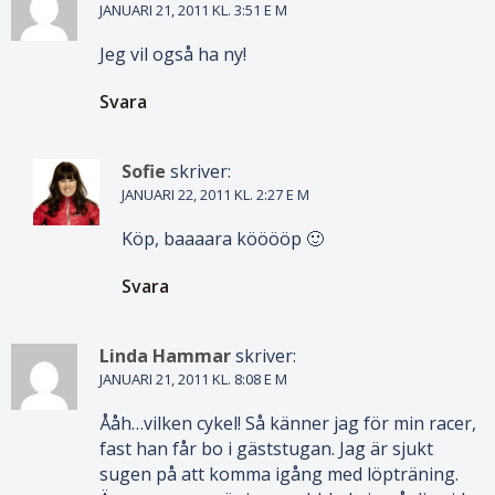
JANUARI 21, 2011 KL. 3:51 E M
Jeg vil også ha ny!
Svara
Sofie
skriver:
JANUARI 22, 2011 KL. 2:27 E M
Köp, baaaara kööööp 🙂
Svara
Linda Hammar
skriver:
JANUARI 21, 2011 KL. 8:08 E M
Ååh…vilken cykel! Så känner jag för min racer,
fast han får bo i gäststugan. Jag är sjukt
sugen på att komma igång med löpträning.