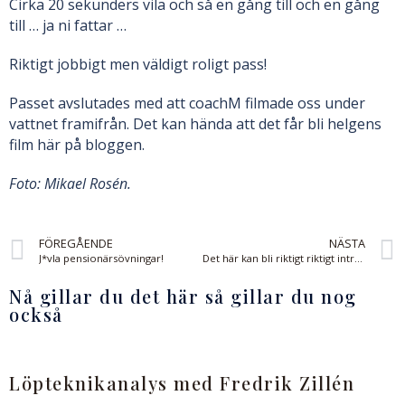
Cirka 20 sekunders vila och så en gång till och en gång
till … ja ni fattar …
Riktigt jobbigt men väldigt roligt pass!
Passet avslutades med att coachM filmade oss under
vattnet framifrån. Det kan hända att det får bli helgens
film här på bloggen.
Foto: Mikael Rosén.
FÖREGÅENDE
NÄSTA
J*vla pensionärsövningar!
Det här kan bli riktigt riktigt intressant i vår …
Nå gillar du det här så gillar du nog
också
Löpteknikanalys med Fredrik Zillén