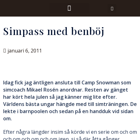
Simpass med benböj
januari 6, 2011
Idag fick jag äntligen ansluta till Camp Snowman som
simcoach Mikael Rosén anordnar. Resten av gänget
har kört hela julen så jag känner mig lite efter.
Världens bästa ungar hängde med till simträningen. De
lekte i barnpoolen och sedan på en handduk vid sidan
om.
Efter några längder insim så körde vi en serie om och om
och om och om och om igen, si så där åtta gånger.