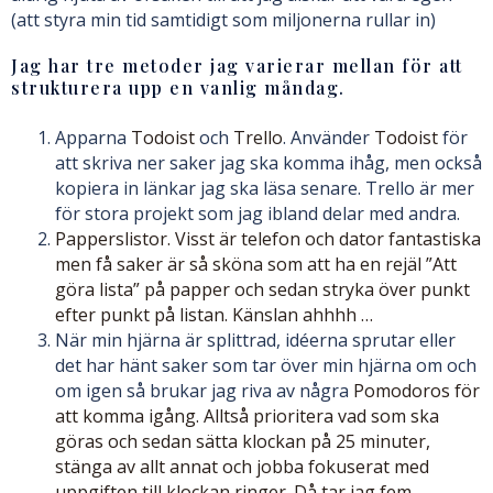
(att styra min tid samtidigt som miljonerna rullar in)
Jag har tre metoder jag varierar mellan för att
strukturera upp en vanlig måndag.
Apparna
Todoist
och
Trello
. Använder
Todoist
för
att skriva ner saker jag ska komma ihåg, men också
kopiera in länkar jag ska läsa senare. Trello är mer
för stora projekt som jag ibland delar med andra.
Papperslistor. Visst är telefon och dator fantastiska
men få saker är så sköna som att ha en rejäl ”Att
göra lista” på papper och sedan stryka över punkt
efter punkt på listan. Känslan ahhhh …
När min hjärna är splittrad, idéerna sprutar eller
det har hänt saker som tar över min hjärna om och
om igen så brukar jag riva av några
Pomodoros för
att komma igång. Alltså prioritera vad som ska
göras och sedan sätta klockan på 25 minuter,
stänga av allt annat och jobba fokuserat med
uppgiften till klockan ringer. Då tar jag fem