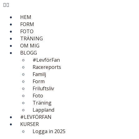
HEM
FORM
FOTO
TRÄNING
OM MIG
BLOGG
#LevförFan
Racereports
Familj
Form
Friluftsliv
Foto
Träning
Lappland
#LEVFÖRFAN
KURSER
Logga in 2025