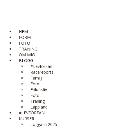
HEM
FORM
FOTO
TRÄNING
OM MIG
BLOGG
#LevförFan
Racereports
Familj
Form
Friluftsliv
Foto
Träning
Lappland
#LEVFÖRFAN
KURSER
Logga in 2025