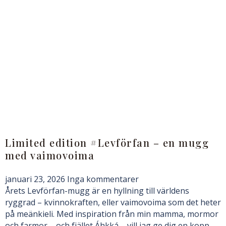
Limited edition #Levförfan – en mugg
med vaimovoima
januari 23, 2026
Inga kommentarer
Årets Levförfan-mugg är en hyllning till världens
ryggrad – kvinnokraften, eller vaimovoima som det heter
på meänkieli. Med inspiration från min mamma, mormor
och farmor – och fjället Áhkká – vill jag ge dig en kopp