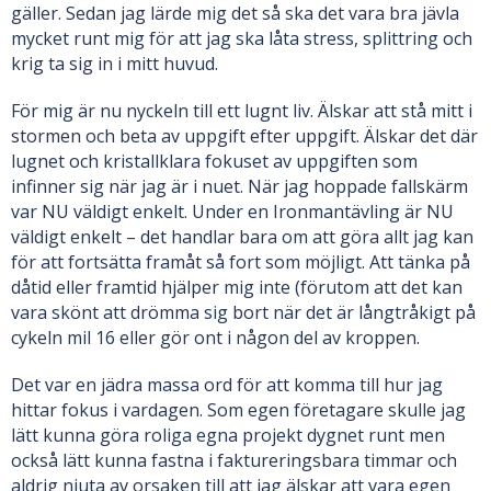
gäller. Sedan jag lärde mig det så ska det vara bra jävla
mycket runt mig för att jag ska låta stress, splittring och
krig ta sig in i mitt huvud.
För mig är nu nyckeln till ett lugnt liv. Älskar att stå mitt i
stormen och beta av uppgift efter uppgift. Älskar det där
lugnet och kristallklara fokuset av uppgiften som
infinner sig när jag är i nuet. När jag hoppade fallskärm
var NU väldigt enkelt. Under en Ironmantävling är NU
väldigt enkelt – det handlar bara om att göra allt jag kan
för att fortsätta framåt så fort som möjligt. Att tänka på
dåtid eller framtid hjälper mig inte (förutom att det kan
vara skönt att drömma sig bort när det är långtråkigt på
cykeln mil 16 eller gör ont i någon del av kroppen.
Det var en jädra massa ord för att komma till hur jag
hittar fokus i vardagen. Som egen företagare skulle jag
lätt kunna göra roliga egna projekt dygnet runt men
också lätt kunna fastna i faktureringsbara timmar och
aldrig njuta av orsaken till att jag älskar att vara egen