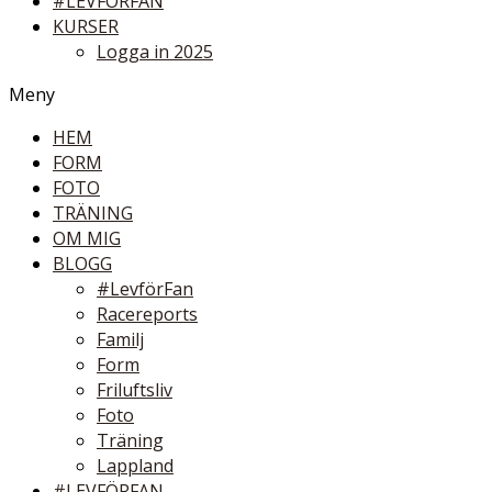
#LEVFÖRFAN
KURSER
Logga in 2025
Meny
HEM
FORM
FOTO
TRÄNING
OM MIG
BLOGG
#LevförFan
Racereports
Familj
Form
Friluftsliv
Foto
Träning
Lappland
#LEVFÖRFAN