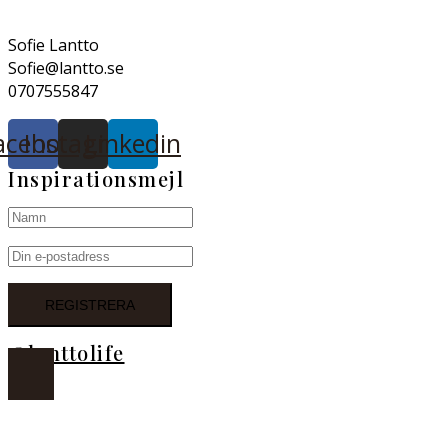
Sofie Lantto
Sofie@lantto.se
0707555847
acebook
Instagram
Linkedin
Inspirationsmejl
@lanttolife