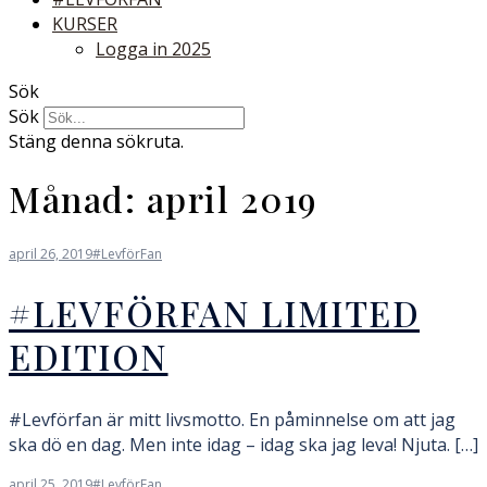
KURSER
Logga in 2025
Sök
Sök
Stäng denna sökruta.
Månad:
april 2019
april 26, 2019
#LevförFan
#LEVFÖRFAN LIMITED
EDITION
#Levförfan är mitt livsmotto. En påminnelse om att jag
ska dö en dag. Men inte idag – idag ska jag leva! Njuta. […]
april 25, 2019
#LevförFan