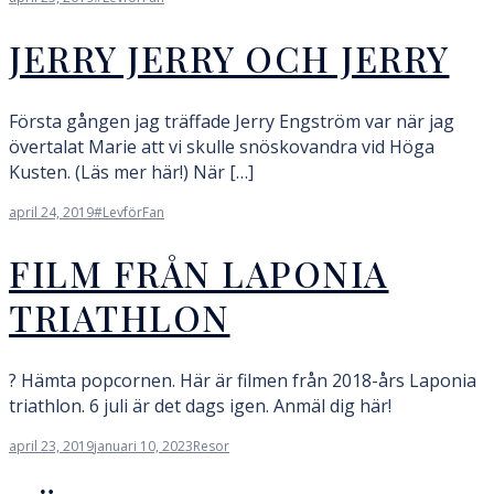
JERRY JERRY OCH JERRY
Första gången jag träffade Jerry Engström var när jag
övertalat Marie att vi skulle snöskovandra vid Höga
Kusten. (Läs mer här!) När […]
april 24, 2019
#LevförFan
FILM FRÅN LAPONIA
TRIATHLON
? Hämta popcornen. Här är filmen från 2018-års Laponia
triathlon. 6 juli är det dags igen. Anmäl dig här!
april 23, 2019
januari 10, 2023
Resor