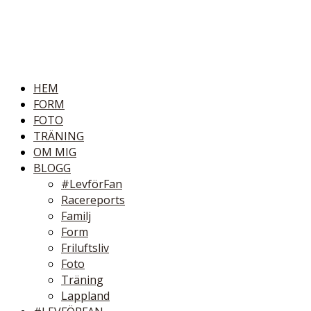
HEM
FORM
FOTO
TRÄNING
OM MIG
BLOGG
#LevförFan
Racereports
Familj
Form
Friluftsliv
Foto
Träning
Lappland