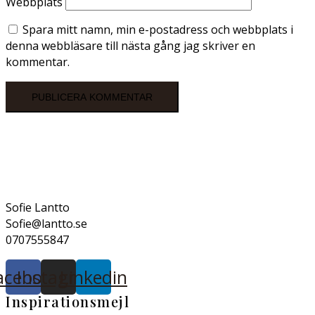
Webbplats
Spara mitt namn, min e-postadress och webbplats i
denna webbläsare till nästa gång jag skriver en
kommentar.
Sofie Lantto
Sofie@lantto.se
0707555847
acebook
Instagram
Linkedin
Inspirationsmejl