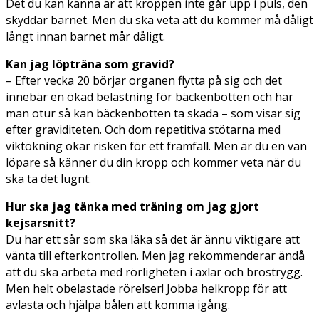
Det du kan känna är att kroppen inte går upp i puls, den
skyddar barnet. Men du ska veta att du kommer må dåligt
långt innan barnet mår dåligt.
Kan jag löpträna som gravid?
– Efter vecka 20 börjar organen flytta på sig och det
innebär en ökad belastning för bäckenbotten och har
man otur så kan bäckenbotten ta skada – som visar sig
efter graviditeten. Och dom repetitiva stötarna med
viktökning ökar risken för ett framfall. Men är du en van
löpare så känner du din kropp och kommer veta när du
ska ta det lugnt.
Hur ska jag tänka med träning om jag gjort
kejsarsnitt?
Du har ett sår som ska läka så det är ännu viktigare att
vänta till efterkontrollen. Men jag rekommenderar ändå
att du ska arbeta med rörligheten i axlar och bröstrygg.
Men helt obelastade rörelser! Jobba helkropp för att
avlasta och hjälpa bålen att komma igång.