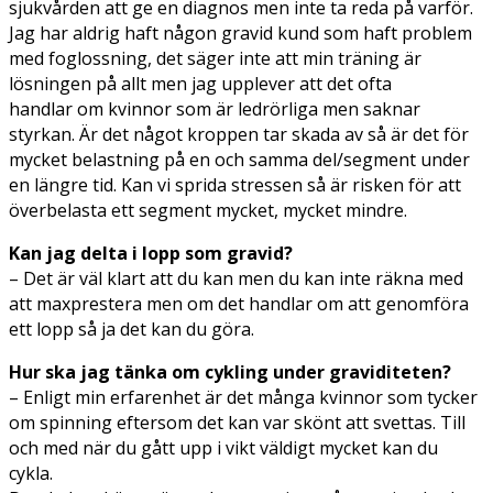
sjukvården att ge en diagnos men inte ta reda på varför.
Jag har aldrig haft någon gravid kund som haft problem
med foglossning, det säger inte att min träning är
lösningen på allt men jag upplever att det ofta
handlar om kvinnor som är ledrörliga men saknar
styrkan. Är det något kroppen tar skada av så är det för
mycket belastning på en och samma del/segment under
en längre tid. Kan vi sprida stressen så är risken för att
överbelasta ett segment mycket, mycket mindre.
Kan jag delta i lopp som gravid?
– Det är väl klart att du kan men du kan inte räkna med
att maxprestera men om det handlar om att genomföra
ett lopp så ja det kan du göra.
Hur ska jag tänka om cykling under graviditeten?
– Enligt min erfarenhet är det många kvinnor som tycker
om spinning eftersom det kan var skönt att svettas. Till
och med när du gått upp i vikt väldigt mycket kan du
cykla.