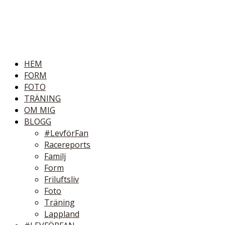
HEM
FORM
FOTO
TRÄNING
OM MIG
BLOGG
#LevförFan
Racereports
Familj
Form
Friluftsliv
Foto
Träning
Lappland