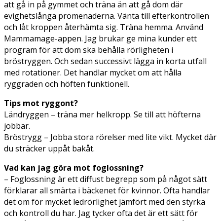
att gå in på gymmet och träna än att gå dom där
evighetslånga promenaderna. Vänta till efterkontrollen
och låt kroppen återhämta sig. Träna hemma. Använd
Mammamage-appen. Jag brukar ge mina kunder ett
program för att dom ska behålla rörligheten i
bröstryggen. Och sedan successivt lägga in korta utfall
med rotationer. Det handlar mycket om att hålla
ryggraden och höften funktionell.
Tips mot ryggont?
Ländryggen – träna mer helkropp. Se till att höfterna
jobbar.
Bröstrygg – Jobba stora rörelser med lite vikt. Mycket där
du sträcker uppåt bakåt.
Vad kan jag göra mot foglossning?
– Foglossning är ett diffust begrepp som på något sätt
förklarar all smärta i bäckenet för kvinnor. Ofta handlar
det om för mycket ledrörlighet jämfört med den styrka
och kontroll du har. Jag tycker ofta det är ett sätt för