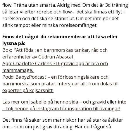
flow. Träna utan smärta. Aldrig med. Om det är 3d träning
så letar vi efter rörelse och flow– det ska finnas ett flyt i
rörelsen och det ska se stabilt ut. Om det inte gör det
sänk tempot eller minska rörelseomfånget.
Finns det något du rekommenderar att läsa eller
lyssna på:
Bok: ”Att föda : en barnmorskas tankar, råd och
erfarenheter av Gudrun Abascal
App: Charlotte Carléns 3D-gravid app är bra och
mammamage.
Podd: BabyzPodcast – en förlossningsläkare och
barnmorska som pratar. Intervjuar allt from dolas till
experter på kejsarsnitt.
Läs mer om Isabelle på henne sida – och gravid
eller
inte
– följ henne på instagram för inspiration till övningar!
Det finns få saker som människor har så starka åsikter
om – som om just gravidträning. Har du frågor så