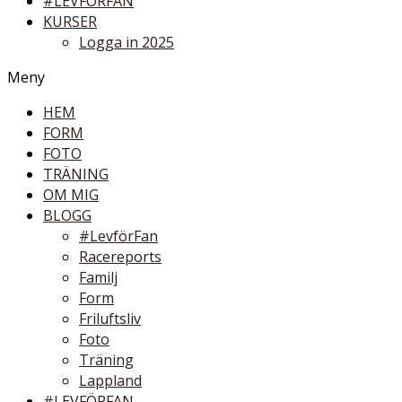
#LEVFÖRFAN
KURSER
Logga in 2025
Meny
HEM
FORM
FOTO
TRÄNING
OM MIG
BLOGG
#LevförFan
Racereports
Familj
Form
Friluftsliv
Foto
Träning
Lappland
#LEVFÖRFAN