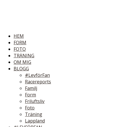
HEM
FORM
FOTO
TRÄNING
OM MIG
BLOGG
#LevförFan
Racereports
Familj
Form
Friluftsliv
Foto
Träning
Lappland