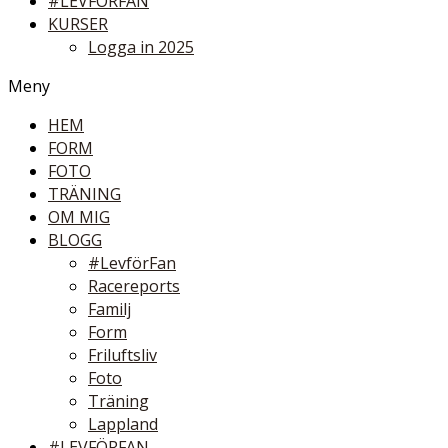
#LEVFÖRFAN
KURSER
Logga in 2025
Meny
HEM
FORM
FOTO
TRÄNING
OM MIG
BLOGG
#LevförFan
Racereports
Familj
Form
Friluftsliv
Foto
Träning
Lappland
#LEVFÖRFAN