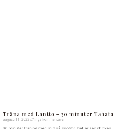
Träna med Lantto – 30 minuter Tabata
augusti 11, 2023
Inga kommentarer
30 minuter träning med mig på Spotify. Det är sex stycken