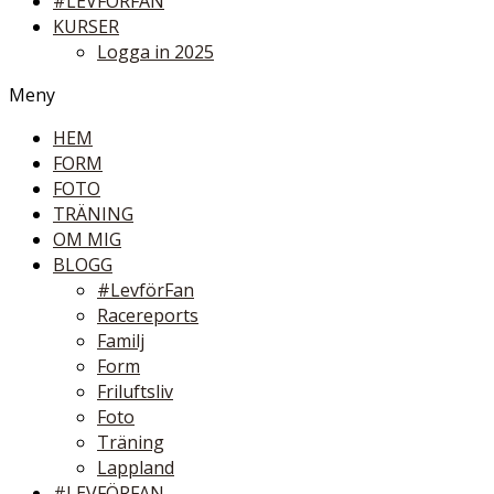
#LEVFÖRFAN
KURSER
Logga in 2025
Meny
HEM
FORM
FOTO
TRÄNING
OM MIG
BLOGG
#LevförFan
Racereports
Familj
Form
Friluftsliv
Foto
Träning
Lappland
#LEVFÖRFAN