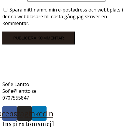
Spara mitt namn, min e-postadress och webbplats i
denna webbläsare till nästa gång jag skriver en
kommentar.
Sofie Lantto
Sofie@lantto.se
0707555847
acebook
Instagram
Linkedin
Inspirationsmejl