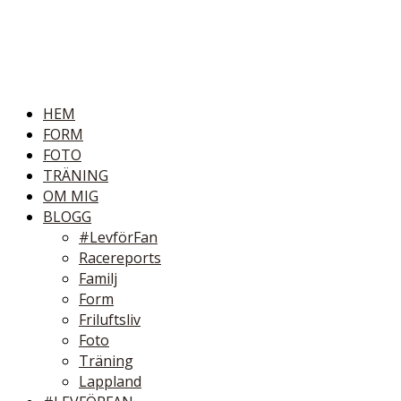
HEM
FORM
FOTO
TRÄNING
OM MIG
BLOGG
#LevförFan
Racereports
Familj
Form
Friluftsliv
Foto
Träning
Lappland