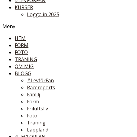
#LEVFÖRFAN
KURSER
Logga in 2025
Meny
HEM
FORM
FOTO
TRÄNING
OM MIG
BLOGG
#LevförFan
Racereports
Familj
Form
Friluftsliv
Foto
Träning
Lappland
#LEVFÖRFAN