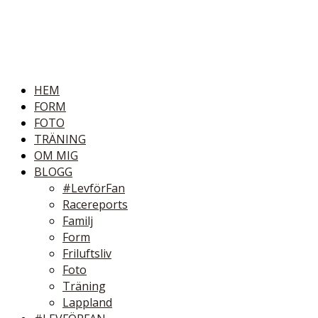
HEM
FORM
FOTO
TRÄNING
OM MIG
BLOGG
#LevförFan
Racereports
Familj
Form
Friluftsliv
Foto
Träning
Lappland