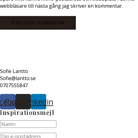
webbläsare till nästa gång jag skriver en kommentar.
Sofie Lantto
Sofie@lantto.se
0707555847
cebook
Instagram
Linkedin
Inspirationsmejl