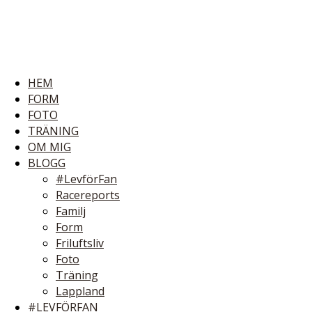
HEM
FORM
FOTO
TRÄNING
OM MIG
BLOGG
#LevförFan
Racereports
Familj
Form
Friluftsliv
Foto
Träning
Lappland
#LEVFÖRFAN