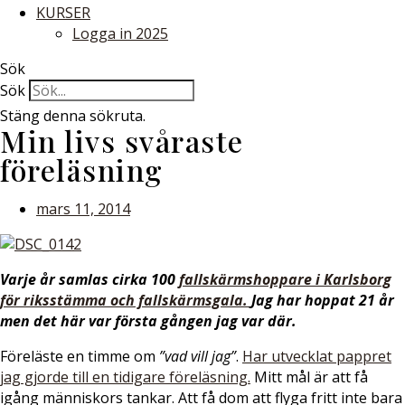
KURSER
Logga in 2025
Sök
Sök
Stäng denna sökruta.
Min livs svåraste
föreläsning
mars 11, 2014
Varje år samlas cirka 100
fallskärmshoppare i Karlsborg
för riksstämma och fallskärmsgala.
Jag har hoppat 21 år
men det här var första gången jag var där.
Föreläste en timme om
”vad vill jag”
.
Har utvecklat pappret
jag gjorde till en tidigare föreläsning.
Mitt mål är att få
igång människors tankar. Att få dom att flyga fritt inte bara