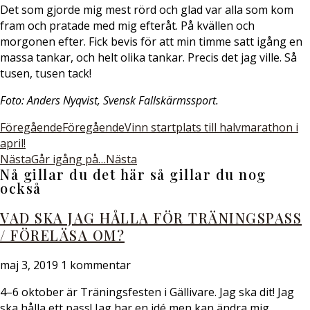
Det som gjorde mig mest rörd och glad var alla som kom
fram och pratade med mig efteråt. På kvällen och
morgonen efter. Fick bevis för att min timme satt igång en
massa tankar, och helt olika tankar. Precis det jag ville. Så
tusen, tusen tack!
Foto: Anders Nyqvist, Svensk Fallskärmssport.
Föregående
Föregående
Vinn startplats till halvmarathon i
april!
Nästa
Går igång på…
Nästa
Nå gillar du det här så gillar du nog
också
VAD SKA JAG HÅLLA FÖR TRÄNINGSPASS
/ FÖRELÄSA OM?
maj 3, 2019
1 kommentar
4–6 oktober är Träningsfesten i Gällivare. Jag ska dit! Jag
ska hålla ett pass! Jag har en idé men kan ändra mig.