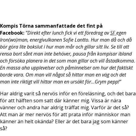
Kompis Törna sammanfattade det fint på
Facebook:
”Direkt efter lunch fick vi ett föredrag av
SF
egen
Iron(wo)man, energivulkanen Sofie Lantto. Hur man då och då
bör göra lite bokslut i hur man mår och gillar sitt liv. Se till att
rensa bort sånt man inte behöver, pausa från kompisar ibland
och försöka planera in det som man gillar och vill åstadkomma.
En massa aha upplevelser och påminnelser om hur det faktiskt
borde vara. Om man vill något så hittar man en väg och det
man inte riktigt vill hittar man en ursäkt för…Grym pepp!”
Har aldrig varit så nervös inför en föreläsning, och det bara
för att hälften som satt där känner mig. Vissa är nära
vänner och andra har aldrig träffat mig. Varför är det så?
Att man är mer nervös för att prata inför människor man
känner än helt okända? Eller är det bara jag som känner
så?