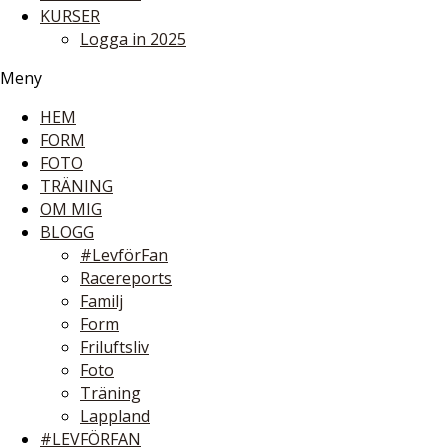
KURSER
Logga in 2025
Meny
HEM
FORM
FOTO
TRÄNING
OM MIG
BLOGG
#LevförFan
Racereports
Familj
Form
Friluftsliv
Foto
Träning
Lappland
#LEVFÖRFAN