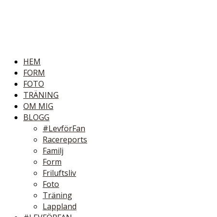
HEM
FORM
FOTO
TRÄNING
OM MIG
BLOGG
#LevförFan
Racereports
Familj
Form
Friluftsliv
Foto
Träning
Lappland