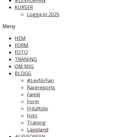
#LEVFÖRFAN
KURSER
Logga in 2025
Meny
HEM
FORM
FOTO
TRÄNING
OM MIG
BLOGG
#LevförFan
Racereports
Familj
Form
Friluftsliv
Foto
Träning
Lappland
#LEVFÖRFAN