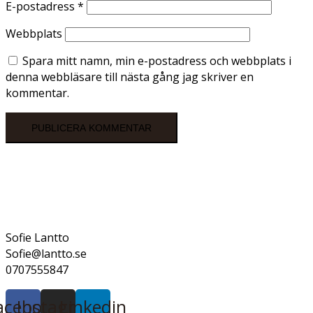
E-postadress
*
Webbplats
Spara mitt namn, min e-postadress och webbplats i
denna webbläsare till nästa gång jag skriver en
kommentar.
Sofie Lantto
Sofie@lantto.se
0707555847
acebook
Instagram
Linkedin