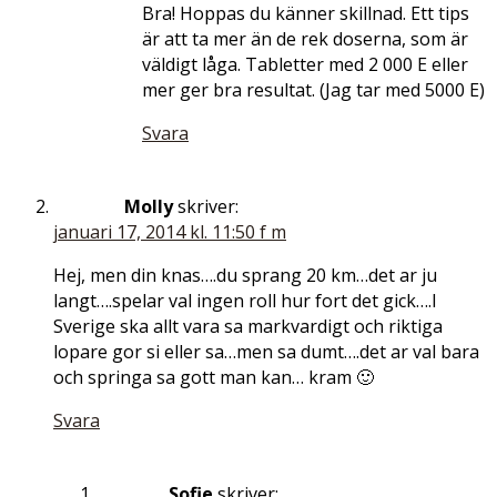
Bra! Hoppas du känner skillnad. Ett tips
är att ta mer än de rek doserna, som är
väldigt låga. Tabletter med 2 000 E eller
mer ger bra resultat. (Jag tar med 5000 E)
Svara
Molly
skriver:
januari 17, 2014 kl. 11:50 f m
Hej, men din knas….du sprang 20 km…det ar ju
langt….spelar val ingen roll hur fort det gick….I
Sverige ska allt vara sa markvardigt och riktiga
lopare gor si eller sa…men sa dumt….det ar val bara
och springa sa gott man kan… kram 🙂
Svara
Sofie
skriver: