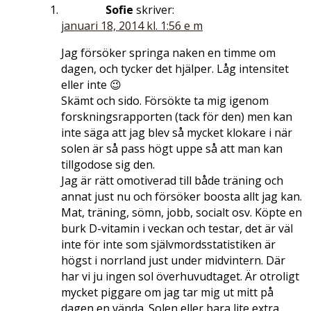
Sofie
skriver:
januari 18, 2014 kl. 1:56 e m
Jag försöker springa naken en timme om
dagen, och tycker det hjälper. Låg intensitet
eller inte 😉
Skämt och sido. Försökte ta mig igenom
forskningsrapporten (tack för den) men kan
inte säga att jag blev så mycket klokare i när
solen är så pass högt uppe så att man kan
tillgodose sig den.
Jag är rätt omotiverad till både träning och
annat just nu och försöker boosta allt jag kan.
Mat, träning, sömn, jobb, socialt osv. Köpte en
burk D-vitamin i veckan och testar, det är väl
inte för inte som självmordsstatistiken är
högst i norrland just under midvintern. Där
har vi ju ingen sol överhuvudtaget. Är otroligt
mycket piggare om jag tar mig ut mitt på
dagen en vända. Solen eller bara lite extra