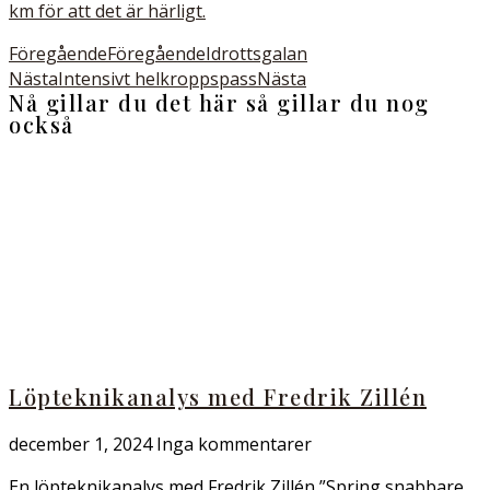
km för att det är härligt.
Föregående
Föregående
Idrottsgalan
Nästa
Intensivt helkroppspass
Nästa
Nå gillar du det här så gillar du nog
också
Löpteknikanalys med Fredrik Zillén
december 1, 2024
Inga kommentarer
En löpteknikanalys med Fredrik Zillén ”Spring snabbare