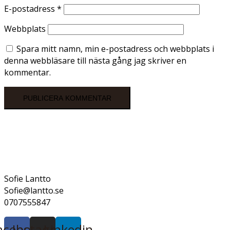
E-postadress
*
Webbplats
Spara mitt namn, min e-postadress och webbplats i
denna webbläsare till nästa gång jag skriver en
kommentar.
Sofie Lantto
Sofie@lantto.se
0707555847
acebook
Instagram
Linkedin