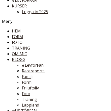
#LEVFÖRFAN
KURSER
Logga in 2025
Meny
HEM
FORM
FOTO
TRÄNING
OM MIG
BLOGG
#LevförFan
Racereports
Familj
Form
Friluftsliv
Foto
Träning
Lappland
#LEVFÖRFAN