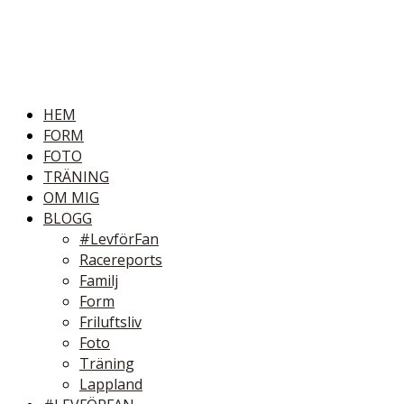
HEM
FORM
FOTO
TRÄNING
OM MIG
BLOGG
#LevförFan
Racereports
Familj
Form
Friluftsliv
Foto
Träning
Lappland