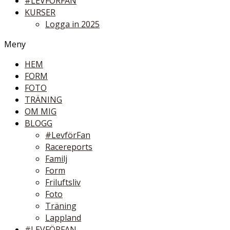
#LEVFÖRFAN
KURSER
Logga in 2025
Meny
HEM
FORM
FOTO
TRÄNING
OM MIG
BLOGG
#LevförFan
Racereports
Familj
Form
Friluftsliv
Foto
Träning
Lappland
#LEVFÖRFAN