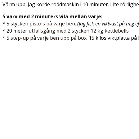
Värm upp. Jag körde roddmaskin i 10 minuter. Lite rörlighet 
5 varv med 2 minuters vila mellan varje:
* 5 stycken
pistols på varje ben
.
(Jag fick en viktväst på mig ef
* 20 meter
utfallsgång med 2 stycken 12 kg kettlebells
* 5
step-up på varje ben upp på box
. 15 kilos viktplatta på