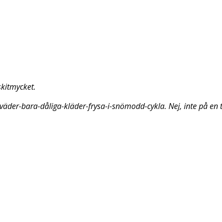
skitmycket.
gt-väder-bara-dåliga-kläder-frysa-i-snömodd-cykla. N
ej, inte på en 