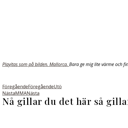
Playitas som på bilden.
Mallorca.
Bara ge mig lite värme och fi
Föregående
Föregående
Utö
Nästa
MMA
Nästa
Nå gillar du det här så gill