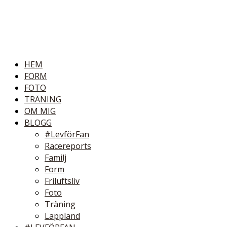
HEM
FORM
FOTO
TRÄNING
OM MIG
BLOGG
#LevförFan
Racereports
Familj
Form
Friluftsliv
Foto
Träning
Lappland