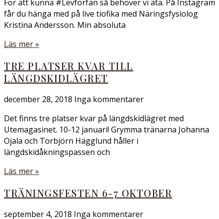
För att kunna #Levförfan så behöver vi äta. På Instagram
får du hänga med på live tiofika med Näringsfysiolog
Kristina Andersson. Min absoluta
Läs mer »
TRE PLATSER KVAR TILL
LÄNGDSKIDLÄGRET
december 28, 2018
Inga kommentarer
Det finns tre platser kvar på längdskidlägret med
Utemagasinet. 10-12 januari! Grymma tränarna Johanna
Ojala och Torbjörn Hägglund håller i
längdskidåkningspassen och
Läs mer »
TRÄNINGSFESTEN 6-7 OKTOBER
september 4, 2018
Inga kommentarer