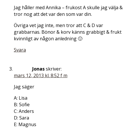
Jag håller med Annika – frukost A skulle jag välja &
tror nog att det var den som var din.
Övriga vet jag inte, men tror att C & D var
grabbarnas. Bönor & korv känns grabbigt & frukt
kvinnligt av någon anledning 🙂
Svara
Jonas
skriver:
mars 12, 2013 kl. 8:52 f m
Jag säger
A: Lisa
B: Sofie
C: Anders
D: Sara
E: Magnus