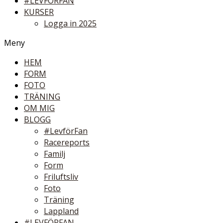
#LEVFÖRFAN
KURSER
Logga in 2025
Meny
HEM
FORM
FOTO
TRÄNING
OM MIG
BLOGG
#LevförFan
Racereports
Familj
Form
Friluftsliv
Foto
Träning
Lappland
#LEVFÖRFAN