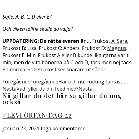
Sofie. A, B, C, D eller E?
Och vilken tallrik skulle du välja?
UPPDATERING: De rätta svaren är …
Frukost
A: Sara.
Frukost B: Lisa. Frukost C: Anders. Frukost D:
Magnus
.
Frukost E: Min. Frukost A eller B kunde lika gärna varit
min, men de vita bönorna på C och D, tack men nej tack.
En normal Sofiefrukost ser snarare ut såhär.
Föregående
Föregående
Här och nu. Fucking fantastic!
Nästa
Vad fyller du din feed med?
Nästa
Nå gillar du det här så gillar du nog
också
#LEVFÖRFAN DAG 22
januari 23, 2021
Inga kommentarer