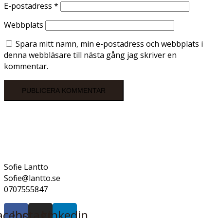
E-postadress
*
Webbplats
Spara mitt namn, min e-postadress och webbplats i
denna webbläsare till nästa gång jag skriver en
kommentar.
Sofie Lantto
Sofie@lantto.se
0707555847
acebook
Instagram
Linkedin