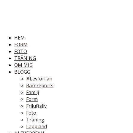
HEM
FORM
FOTO
TRÄNING
OM MIG
BLOGG
#LevförFan
Racereports
Familj
Form
Friluftsliv
Foto
Träning
Lappland