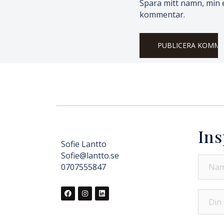
Spara mitt namn, min e
kommentar.
Ins
Sofie Lantto
Sofie@lantto.se
0707555847