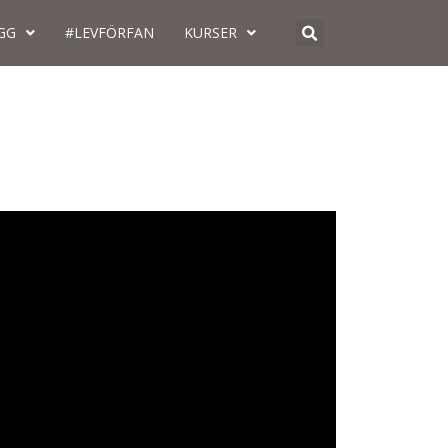
GG
#LEVFÖRFAN
KURSER