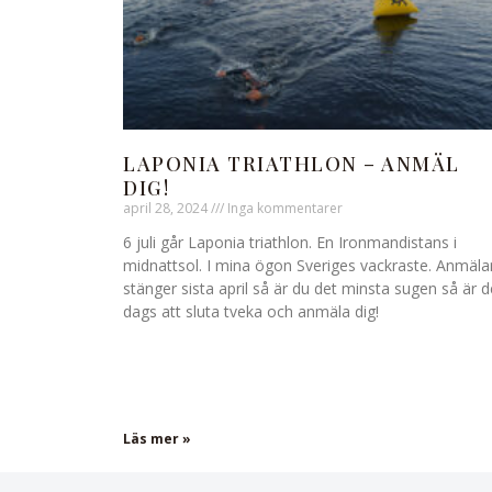
LAPONIA TRIATHLON – ANMÄL
DIG!
april 28, 2024
Inga kommentarer
6 juli går Laponia triathlon. En Ironmandistans i
midnattsol. I mina ögon Sveriges vackraste. Anmäla
stänger sista april så är du det minsta sugen så är d
dags att sluta tveka och anmäla dig!
Läs mer »