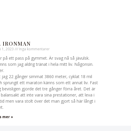
2 IRONMAN
i 1, 2023
Inga kommentarer
r på ett pass på gymmet. Är svag nå så jävulsk.
nns som jag aldrig tränat i hela mitt liv. Någonsin.
er.
t jag 22 gånger simmat 3860 meter, cyklat 18 mil
h sprungit ett maraton känns som ett annat liv. Fast
g bevisligen gjorde det tre gånger förra året. Det är
 balansakt att inte vara sina prestationer, att leva i
tid men vara stolt över det man gjort så här långt i
et.
s mer »