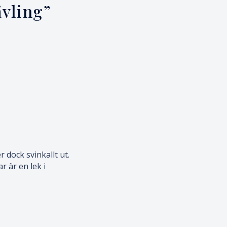
vling
”
r dock svinkallt ut.
r är en lek i