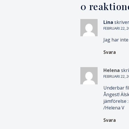
0 reaktion
Lina
skriver
FEBRUARI 22, 20
Jag har inte
Svara
Helena
skri
FEBRUARI 22, 2
Underbar fil
Ångest! Älsk
jämförelse :-
/Helena V
Svara