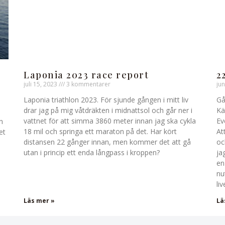
Laponia 2023 race report
2
juli 15, 2023
3 kommentarer
jun
Laponia triathlon 2023. För sjunde gången i mitt liv
Gå
drar jag på mig våtdräkten i midnattsol och går ner i
Kä
vattnet för att simma 3860 meter innan jag ska cykla
Ev
n
18 mil och springa ett maraton på det. Har kört
At
et
distansen 22 gånger innan, men kommer det att gå
oc
utan i princip ett enda långpass i kroppen?
ja
en
nu
liv
Läs mer »
Lä