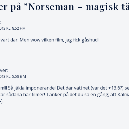
er på ”
Norseman – magisk tä
:
13 KL. 8:52 F M
 vart där. Men wow vilken film, jag fick gåshud!
ver:
013 KL. 5:58 E M
m!!! Så jäkla imponerande! Det där vattnet (var det +13,6?) se
ar sådana här filmer! Tänker på det du sa en gång; att Kalma
).