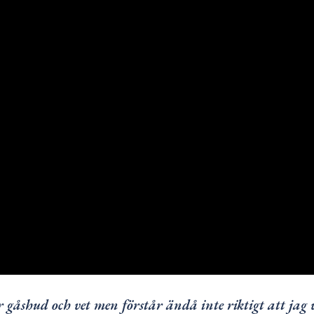
r gåshud och vet men förstår ändå inte riktigt att jag