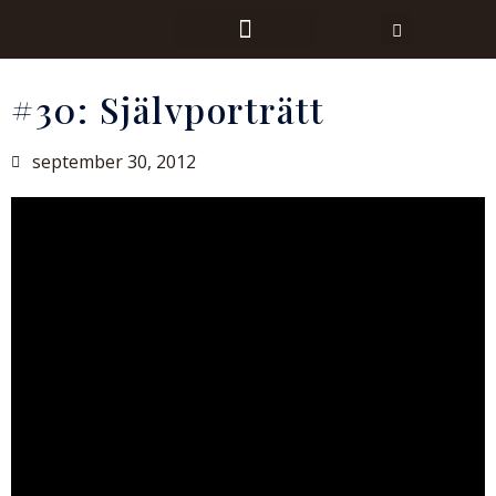
#30: Självporträtt
september 30, 2012