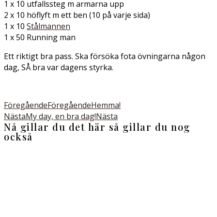
1 x 10 utfallssteg m armarna upp
2 x 10 höflyft m ett ben (10 på varje sida)
1 x 10
Stålmannen
1 x 50 Running man
Ett riktigt bra pass. Ska försöka fota övningarna någon
dag, SÅ bra var dagens styrka.
Föregående
Föregående
Hemma!
Nästa
My day, en bra dag!
Nästa
Nå gillar du det här så gillar du nog
också