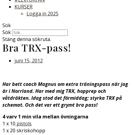
KURSER
Logga in 2025
Sök
Sök
Stäng denna sökruta.
Bra TRX-pass!
juni 15, 2012
Har bett coach Magnus om extra träningspass när jag
är i Norrland. Har med mig TRX, hopprep och
våtdräkten. Idag stod det förmiddag; styrka TRX på
schemat. Och det var ett grymt bra pass!
4 varv 1 min vila mellan övningarna
1 x 10
pistols
1 x 20 skriskohopp