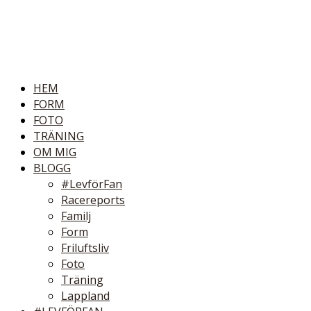
HEM
FORM
FOTO
TRÄNING
OM MIG
BLOGG
#LevförFan
Racereports
Familj
Form
Friluftsliv
Foto
Träning
Lappland