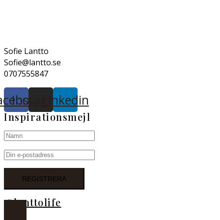
Sofie Lantto
Sofie@lantto.se
0707555847
acebook
Instagram
Linkedin
Inspirationsmejl
@lanttolife