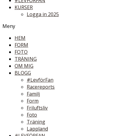
#LEVFÖRFAN
KURSER
Logga in 2025
Meny
HEM
FORM
FOTO
TRÄNING
OM MIG
BLOGG
#LevförFan
Racereports
Familj
Form
Friluftsliv
Foto
Träning
Lappland
#LEVFÖRFAN