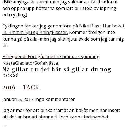
(Bikramyoga är varmt men jag saknar att få sträcka ut
och öppna upp höfterna som lätt blir stela av löpning
och cykling)
Cyklingen tänker jag genomföra på
Nike Blast. Har bokat
in. Hmmm. Sju spinningklasser.
Kommer troligen inte
kunna gå på alla, men jag ska njuta av de som jag tar mig
till.
Föregående
Föregående
Tre timmars spinning
Nästa
GladiatorSofie
Nästa
Nå gillar du det här så gillar du nog
också
2016 – TACK
januari 5, 2017
Inga kommentarer
Jag är mer för att blicka framåt än bakåt men har insett
att det är bra att stanna till och känna tacksamhet.