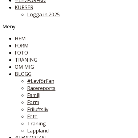
#LEVFÖRFAN
KURSER
Logga in 2025
Meny
HEM
FORM
FOTO
TRÄNING
OM MIG
BLOGG
#LevförFan
Racereports
Familj
Form
Friluftsliv
Foto
Träning
Lappland
#LEVFÖRFAN