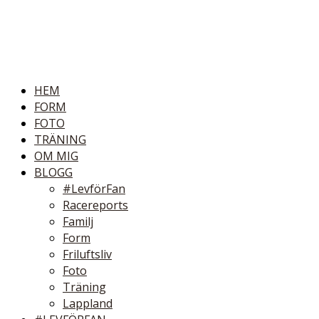
HEM
FORM
FOTO
TRÄNING
OM MIG
BLOGG
#LevförFan
Racereports
Familj
Form
Friluftsliv
Foto
Träning
Lappland