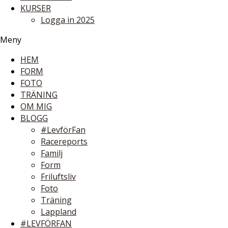
KURSER
Logga in 2025
Meny
HEM
FORM
FOTO
TRÄNING
OM MIG
BLOGG
#LevförFan
Racereports
Familj
Form
Friluftsliv
Foto
Träning
Lappland
#LEVFÖRFAN