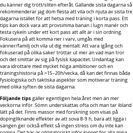
du känner dig trött/sliten efteråt. Gällande sista dagarna så
rekommenderar jag dom flesta att vila och njuta av sista tre
dagarna istället för att hetsa med träning i korta pass. Ett
tips kan dock vara att provsimma banan i lugn manér och
testa cykeln under ett kort pass att allt är i sin ordning.
Fokusera på att komma ner i varv, umgås med
vänner/familj och vila ut dig mentalt. Att vara igång och
fokuserad på olika saker tröttar ut mer än vad man tror
och det smittar av sig på fysisk kapacitet. Undantag kan
vara idrottare med mycket höga ambitioner och en
träningshistoria på >15–20h/vecka, då kan det finnas båda
fysiologiska och taktiska aspekter som motiverar träning
med olika syften de sista dagarna.
Följande tips
gäller egentligen hela året men än mer
veckorna inför. Sömn underskattas ofta och man tar ibland
lätt på det. Finns massor med forskning som visas på
dopingliknande effekter av att sova 8-9 h, bara att ligga i
sängen ger också effekt så ingen stress om du inte kan
somna. Det här är obligatoriskt inför loppet för alla mina