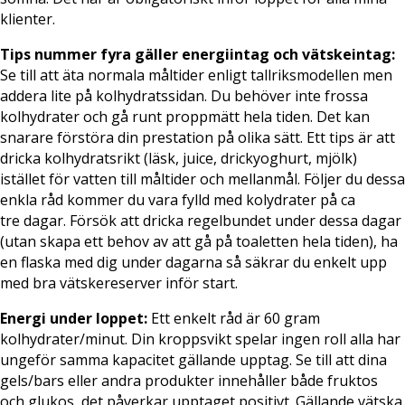
klienter.
Tips nummer fyra gäller energiintag och vätskeintag:
Se till att äta normala måltider enligt tallriksmodellen men
addera lite på kolhydratssidan. Du behöver inte frossa
kolhydrater och gå runt proppmätt hela tiden. Det kan
snarare förstöra din prestation på olika sätt. Ett tips är att
dricka kolhydratsrikt (läsk, juice, drickyoghurt, mjölk)
istället för vatten till måltider och mellanmål. Följer du dessa
enkla råd kommer du vara fylld med kolydrater på ca
tre dagar. Försök att dricka regelbundet under dessa dagar
(utan skapa ett behov av att gå på toaletten hela tiden), ha
en flaska med dig under dagarna så säkrar du enkelt upp
med bra vätskereserver inför start.
Energi under loppet:
Ett enkelt råd är 60 gram
kolhydrater/minut. Din kroppsvikt spelar ingen roll alla har
ungeför samma kapacitet gällande upptag. Se till att dina
gels/bars eller andra produkter innehåller både fruktos
och glukos, det påverkar upptaget positivt. Gällande vätska