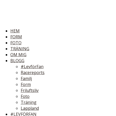
HEM
FORM
FOTO
TRÄNING
OM MIG
BLOGG
#LevförFan
Racereports
Familj
Form
Friluftsliv
Foto
Träning
Lappland
#LEVFÖRFAN