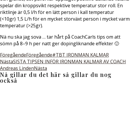
spelar din kroppsvikt respektive temperatur stor roll. En
riktlinje är 0,5 l/h för en lätt person i kall temperatur
(<10gr) 1,5 L/h för en mycket storväxt person i mycket varm
temperatur (>25gr).
Nä nu ska jag sova … tar hårt på CoachCarls tips om att
sömn på 8–9 h per natt ger dopingliknande effekter 🙂
Föregående
Föregående
#TBT IRONMAN KALMAR
Nästa
SISTA TIPSEN INFÖR IRONMAN KALMAR AV COACH
Andreas Linden
Nästa
Nå gillar du det här så gillar du nog
också