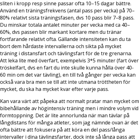
sliten i kropp resp sinne passar ofta 10–15 dagar bättre.
Använd en träningsfrekvens (antal pass per vecka) på 70–
80% relativt sista träningsfasen, dvs 10 pass blir 7–8 pass.
Du minskar totala antalet minuter per vecka med ca 40–
60%, dvs passen blir markant kortare men du tränar
fortfarande relativt ofta. Gällande intensiteten kan du ta
bort dem hårdaste intervallerna och sikta på mycket
träning i distansfart och tävlingsfart för de tre grenarna.
Att leka lite med överfart, exempelvis 3*5 minuter (fart över
tröskelfart, dvs en fart du inte skulle kunna hålla över 40-
60 min om det var tävling), en till två gånger per vecka kan
också vara bra men se till att inte utmana tröttheten för
mycket, du ska ha mycket kvar efter varje pass.
Kan vara värt att påpeka att normalt pratar man mycket om
bibehållande av högintensiv träning men i mindre volym vid
formtoppning. Det är lite annorlunda när man tävlar på
långdistans för många atleter, som jag nämnde ovan är det
ofta bättre att fokusera på att köra en del pass/långa
intervaller i dina tävlingsfarter, dock inte så långa pass att