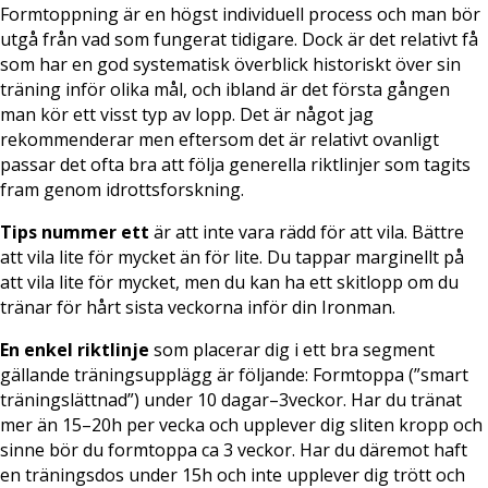
Formtoppning är en högst individuell process och man bör
utgå från vad som fungerat tidigare. Dock är det relativt få
som har en god systematisk överblick historiskt över sin
träning inför olika mål, och ibland är det första gången
man kör ett visst typ av lopp. Det är något jag
rekommenderar men eftersom det är relativt ovanligt
passar det ofta bra att följa generella riktlinjer som tagits
fram genom idrottsforskning.
Tips nummer ett
är att inte vara rädd för att vila. Bättre
att vila lite för mycket än för lite. Du tappar marginellt på
att vila lite för mycket, men du kan ha ett skitlopp om du
tränar för hårt sista veckorna inför din Ironman.
En enkel riktlinje
som placerar dig i ett bra segment
gällande träningsupplägg är följande: Formtoppa (”smart
träningslättnad”) under 10 dagar–3veckor. Har du tränat
mer än 15–20h per vecka och upplever dig sliten kropp och
sinne bör du formtoppa ca 3 veckor. Har du däremot haft
en träningsdos under 15h och inte upplever dig trött och