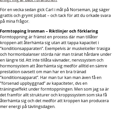
För en vecka sedan gick Carl i mål på Norseman, jag säger
grattis och grymt jobbat – och tack för att du orkade svara
på mina frågor.
Formtopping Ironman – Riktlinjer och förklaring
Formtoppning är främst en process där man tillåter
kroppen att återhämta sig utan att tappa kapacitet i
”konditionsapparaten”. Exempelvis är muskelceller trasiga
och hormonbalanser störda när man tränat hårdare under
en längre tid. Att inte tillåta vävnader, nervssystem och
hormonsystem att återhämta sig medför allltid en sämre
prestation oavsett om man har en bra tränad
”konditionsapparat”. Har man tur kan man även få en
”försenad uppbyggnad” av kapaciteter, dvs en
träningseffekt under formtoppningen. Men som jag sa är
det framför allt strukturer och kroppssystem som ska få
återhämta sig och det medför att kroppen kan producera
mer energi på tävlingsdagen.