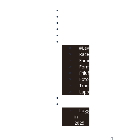
HEM
FORM
FOTO
TRÄNING
OM MIG
BLOGG
#LevförFan
Racereports
Familj
Form
Friluftsliv
Foto
Träning
Lappland
#LEVFÖRFAN
KURSER
Logga
in
2025