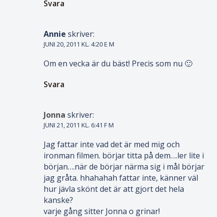
Svara
Annie
skriver:
JUNI 20, 2011 KL. 4:20 E M
Om en vecka är du bäst! Precis som nu 🙂
Svara
Jonna
skriver:
JUNI 21, 2011 KL. 6:41 F M
Jag fattar inte vad det är med mig och
ironman filmen. börjar titta på dem….ler lite i
början….när de börjar närma sig i mål börjar
jag gråta. hhahahah fattar inte, känner väl
hur jävla skönt det är att gjort det hela
kanske?
varje gång sitter Jonna o grinar!