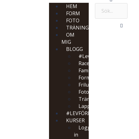
HEM
FORM
FOTO
TRÄNING
OM
MIG
BLOGG
#LevförFan
Racereports
Familj
Form
Friluftsliv
Foto
Träning
Lappland
#LEVFÖRFAN
KURSER
Logga
in