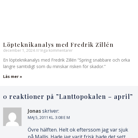
Löpteknikanalys med Fredrik Zillén
december 1, 2024
Inga kommentarer
En löpteknikanalys med Fredrik Zillén ”Spring snabbare och orka
längre samtidigt som du minskar risken för skador.”
Läs mer »
0 reaktioner på ”
Lanttopokalen – april
”
Jonas
skriver:
MAJ 5, 2011 KL. 3:08 E M
Övre hälften. Helt ok efterssom jag var sjuk
på Mallis. Hade jag varit frisk hade det sett