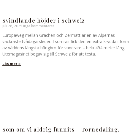
Svindlande höjder i Schweiz
juli 28, 2025
Inga kommentarer
Europaweg mellan Grächen och Zermatt är en av Alpernas
vackraste tvådagarsleder. I somras fick den en extra krydda i form
av världens längsta hängbro för vandrare – hela 494 meter lång.
Utemagasinet begav sig till Schweiz för att testa.
Läs mer »
Som om vi aldrig funnits – Tornedaling,