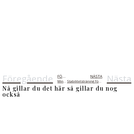
Föregående
Nästa
FÖREGÅENDE
NÄSTA
Min egna träningsdag
Stabilitetsträning för triathleter
Nå gillar du det här så gillar du nog
också