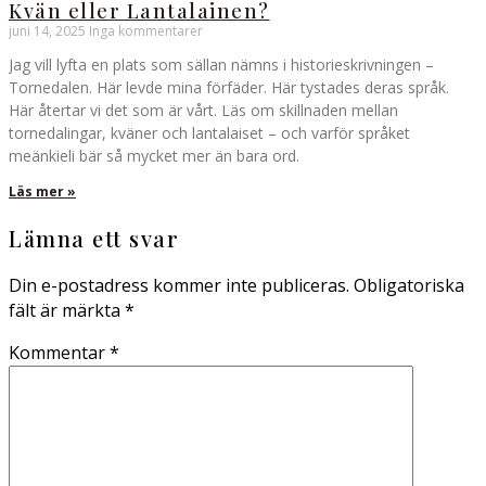
Kvän eller Lantalainen?
juni 14, 2025
Inga kommentarer
Jag vill lyfta en plats som sällan nämns i historieskrivningen –
Tornedalen. Här levde mina förfäder. Här tystades deras språk.
Här återtar vi det som är vårt. Läs om skillnaden mellan
tornedalingar, kväner och lantalaiset – och varför språket
meänkieli bär så mycket mer än bara ord.
Läs mer »
Lämna ett svar
Din e-postadress kommer inte publiceras.
Obligatoriska
fält är märkta
*
Kommentar
*