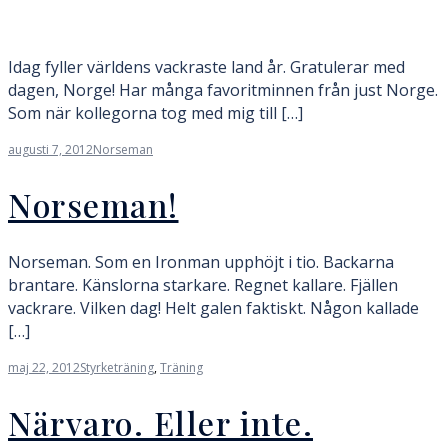
Idag fyller världens vackraste land år. Gratulerar med
dagen, Norge! Har många favoritminnen från just Norge.
Som när kollegorna tog med mig till […]
augusti 7, 2012
Norseman
Norseman!
Norseman. Som en Ironman upphöjt i tio. Backarna
brantare. Känslorna starkare. Regnet kallare. Fjällen
vackrare. Vilken dag! Helt galen faktiskt. Någon kallade
[…]
maj 22, 2012
Styrketräning
,
Träning
Närvaro. Eller inte.