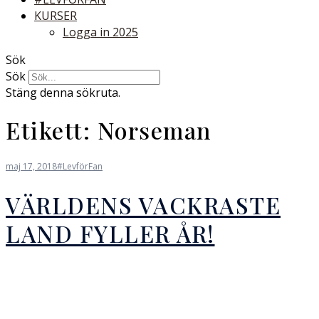
KURSER
Logga in 2025
Sök
Sök
Stäng denna sökruta.
Etikett:
Norseman
maj 17, 2018
#LevförFan
VÄRLDENS VACKRASTE
LAND FYLLER ÅR!