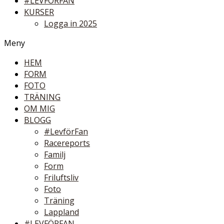
#LEVFÖRFAN
KURSER
Logga in 2025
Meny
HEM
FORM
FOTO
TRÄNING
OM MIG
BLOGG
#LevförFan
Racereports
Familj
Form
Friluftsliv
Foto
Träning
Lappland
#LEVFÖRFAN