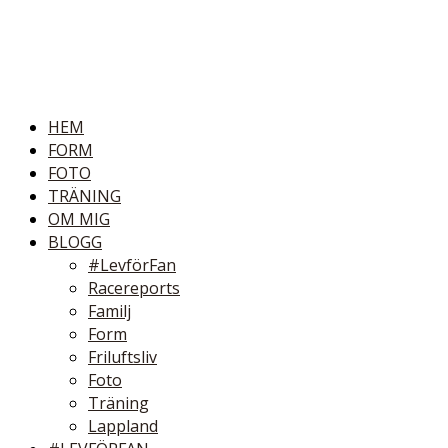
HEM
FORM
FOTO
TRÄNING
OM MIG
BLOGG
#LevförFan
Racereports
Familj
Form
Friluftsliv
Foto
Träning
Lappland