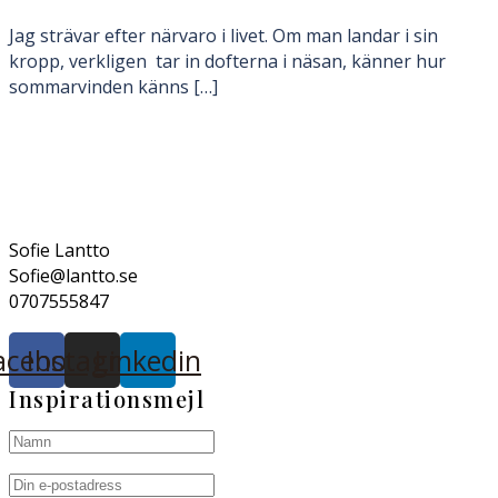
Jag strävar efter närvaro i livet. Om man landar i sin
kropp, verkligen tar in dofterna i näsan, känner hur
sommarvinden känns […]
Sofie Lantto
Sofie@lantto.se
0707555847
acebook
Instagram
Linkedin
Inspirationsmejl