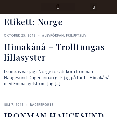
Etikett:
Norge
OKTOBER 25, 2019
#LEVFÖRFAN
,
FRILUFTSLIV
Himakånå – Trolltungas
lillasyster
I somras var jag i Norge för att köra Ironman
Haugesund. Dagen innan gick jag på tur till Himakånå
med Emma Igelström. Jag […]
JULI 7, 2019
RACEREPORTS
IRONMAN HAUGESUND