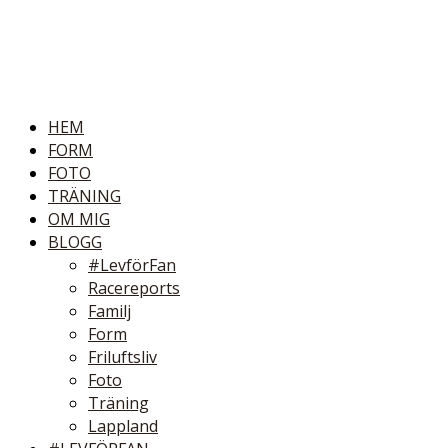
HEM
FORM
FOTO
TRÄNING
OM MIG
BLOGG
#LevförFan
Racereports
Familj
Form
Friluftsliv
Foto
Träning
Lappland