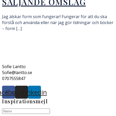
SÄLJANDE OMSLAG
Jag älskar form som fungerar! Fungerar för att du ska
förstå och använda eller när jag gör tidningar och böcker
– form […]
Sofie Lantto
Sofie@lantto.se
0707555847
acebook
Instagram
Linkedin
Inspirationsmejl