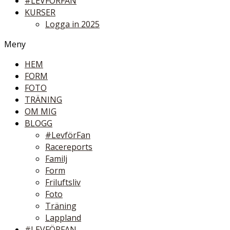
#LEVFÖRFAN
KURSER
Logga in 2025
Meny
HEM
FORM
FOTO
TRÄNING
OM MIG
BLOGG
#LevförFan
Racereports
Familj
Form
Friluftsliv
Foto
Träning
Lappland
#LEVFÖRFAN