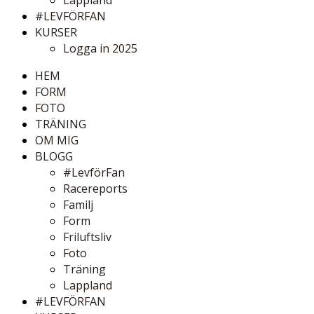
Lappland
#LEVFÖRFAN
KURSER
Logga in 2025
HEM
FORM
FOTO
TRÄNING
OM MIG
BLOGG
#LevförFan
Racereports
Familj
Form
Friluftsliv
Foto
Träning
Lappland
#LEVFÖRFAN