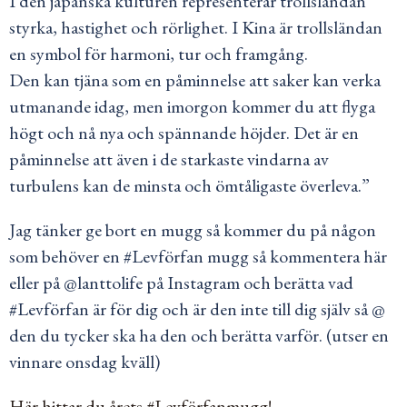
I den japanska kulturen representerar trollsländan
styrka, hastighet och rörlighet. I Kina är trollsländan
en symbol för harmoni, tur och framgång.
Den kan tjäna som en påminnelse att saker kan verka
utmanande idag, men imorgon kommer du att flyga
högt och nå nya och spännande höjder. Det är en
påminnelse att även i de starkaste vindarna av
turbulens kan de minsta och ömtåligaste överleva.”
Jag tänker ge bort en mugg så kommer du på någon
som behöver en #Levförfan mugg så kommentera här
eller på @lanttolife på Instagram och berätta vad
#Levförfan är för dig och är den inte till dig själv så @
den du tycker ska ha den och berätta varför. (utser en
vinnare onsdag kväll)
Här hittar du årets #Levförfanmugg!