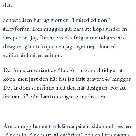
det.
Senaste åren har jag gjort en ”limited edition”
#Levförfan. Den muggen går bara att köpa under en
viss period. Jag får varje vecka frågor om tidigare års
designer går att köpa men jag säger nej – limited
edition är limited edition.
Det finns en variant av #Levförfan som alltid går att
köpa
,
men just den här har jag låtit gravera 47 muggar.
Det är dom som finns med den här designen. För att
fira min 47:e år. Lanttodesign.se är adressen.
Årets mugg har en trollslända på ena sidan och texten
”Andas in. Andas ut. #Levförfan” och en liten mygga