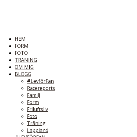
HEM
FORM
FOTO
TRÄNING
OM MIG
BLOGG
#LevförFan
Racereports
Familj
Form
Friluftsliv
Foto
Träning
Lappland