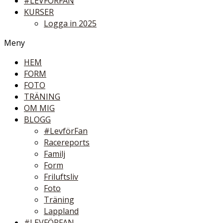
#LEVFÖRFAN
KURSER
Logga in 2025
Meny
HEM
FORM
FOTO
TRÄNING
OM MIG
BLOGG
#LevförFan
Racereports
Familj
Form
Friluftsliv
Foto
Träning
Lappland
#LEVFÖRFAN