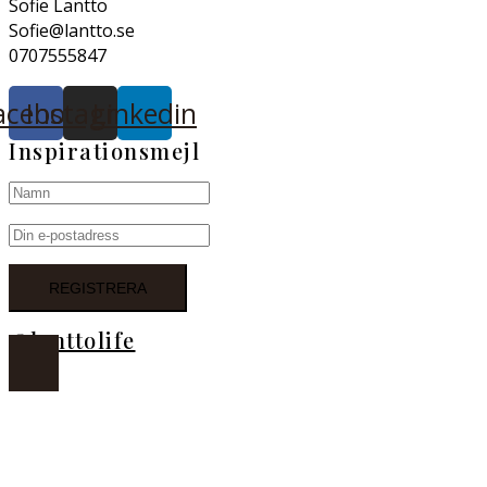
Sofie Lantto
Sofie@lantto.se
0707555847
acebook
Instagram
Linkedin
Inspirationsmejl
@lanttolife