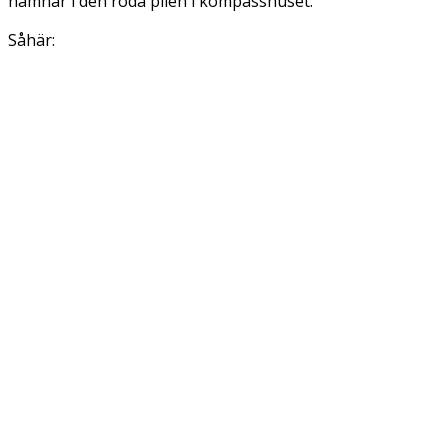
hamnar i den röda pilen i kompasshuset.
Såhär: