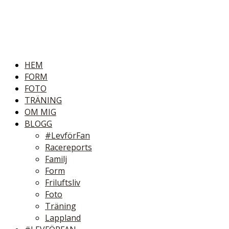
HEM
FORM
FOTO
TRÄNING
OM MIG
BLOGG
#LevförFan
Racereports
Familj
Form
Friluftsliv
Foto
Träning
Lappland