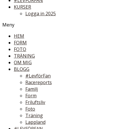
#LEVFÖRFAN
KURSER
Logga in 2025
Meny
HEM
FORM
FOTO
TRÄNING
OM MIG
BLOGG
#LevförFan
Racereports
Familj
Form
Friluftsliv
Foto
Träning
Lappland
#LEVFÖRFAN