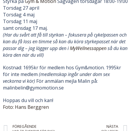
Styrka på
Gym & Motion
Sågvägen torsdagar 18:00-19:00
Torsdag 27 april
Torsdag 4 maj
Torsdag 11 maj
samt onsdag 17 maj.
(Har du svårt att få till styrkan – fokusera på cykelpassen och
kan du få loss en timme så kan du köra styrkepasset när det
passar dig – jag lägger upp den i
MyWellnessappen
så du kan
köra den när du vill)
Kostnad: 1695kr för medlem hos Gym&motion. 1995kr
för inte medlem
(medlemskap ingår under dom sex
veckorna vi kör)
För anmälan mejla Malin på:
malinbelin@gymomotion.se
Hoppas du vill och kan!
Foto: Hans Berggren
FÖREGÅENDE
NÄSTA