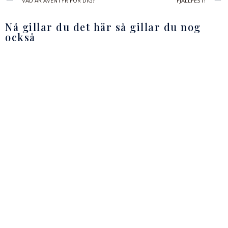
VAD ÄR ÄVENTYR FÖR DIG?
FJÄLLFEST!
Nå gillar du det här så gillar du nog
också