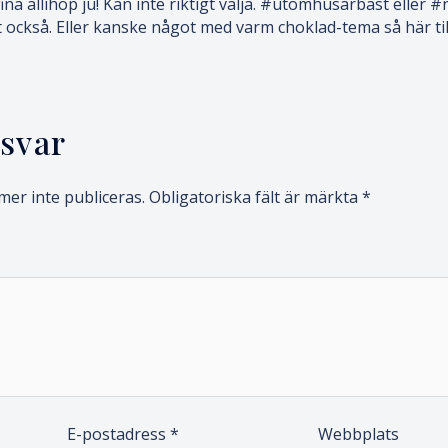
fina allihop ju! Kan inte riktigt välja. #utomhusärbäst eller
t också. Eller kanske något med varm choklad-tema så här til
svar
er inte publiceras.
Obligatoriska fält är märkta
*
E-postadress
*
Webbplats