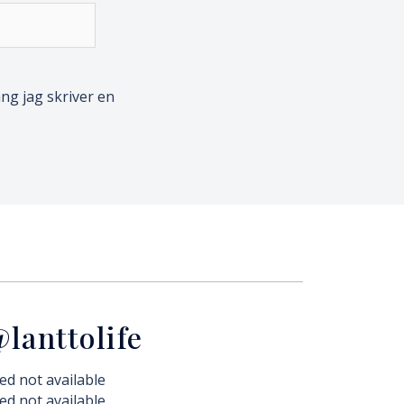
ng jag skriver en
lanttolife
ed not available
ed not available