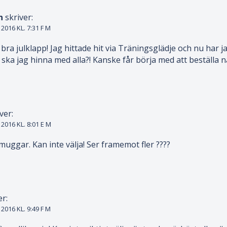
n
skriver:
016 KL. 7:31 F M
, bra julklapp! Jag hittade hit via Träningsglädje och nu har 
är ska jag hinna med alla?! Kanske får börja med att beställ
ver:
016 KL. 8:01 E M
uggar. Kan inte välja! Ser framemot fler ????
er:
016 KL. 9:49 F M