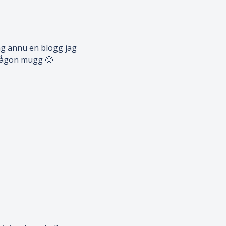
jag ännu en blogg jag
a någon mugg 🙂