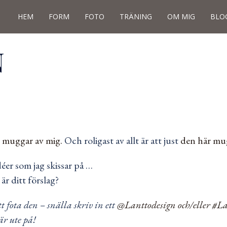
HEM
FORM
FOTO
TRÄNING
OM MIG
BLO
N
t muggar av mig.
Och roligast av allt är att just
den här mu
er som jag skissar på …
r ditt förslag?
t fota den – snälla skriv in ett
@Lanttodesign och/eller #L
r ute på!