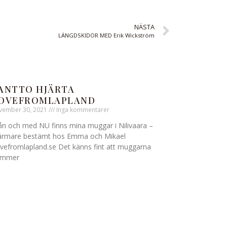
NÄSTA
LÄNGDSKIDOR MED Erik Wickström
ANTTO HJÄRTA
OVEFROMLAPLAND
vember 30, 2021
Inga kommentarer
ån och med NU finns mina muggar i Nilivaara –
rmare bestämt hos Emma och Mikael
vefromlapland.se Det känns fint att muggarna
ommer