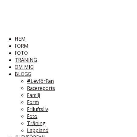
HEM
FORM
FOTO
TRÄNING
OM MIG
BLOGG
#LevförFan
Racereports
Familj
Form
Friluftsliv
Foto
Träning
Lappland