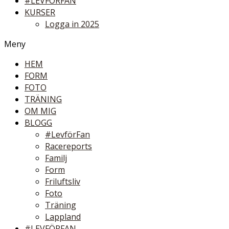
#LEVFÖRFAN
KURSER
Logga in 2025
Meny
HEM
FORM
FOTO
TRÄNING
OM MIG
BLOGG
#LevförFan
Racereports
Familj
Form
Friluftsliv
Foto
Träning
Lappland
#LEVFÖRFAN