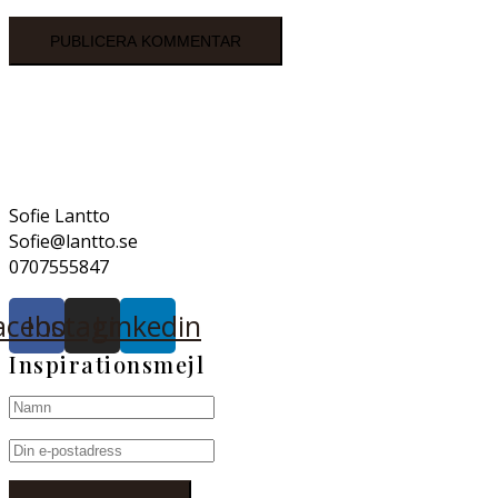
Sofie Lantto
Sofie@lantto.se
0707555847
acebook
Instagram
Linkedin
Inspirationsmejl