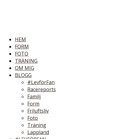
HEM
FORM
FOTO
TRÄNING
OM MIG
BLOGG
#LevförFan
Racereports
Familj
Form
Friluftsliv
Foto
Träning
Lappland