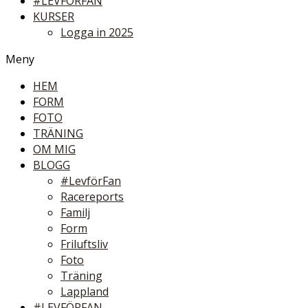
#LEVFÖRFAN
KURSER
Logga in 2025
Meny
HEM
FORM
FOTO
TRÄNING
OM MIG
BLOGG
#LevförFan
Racereports
Familj
Form
Friluftsliv
Foto
Träning
Lappland
#LEVFÖRFAN