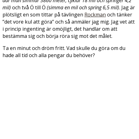
där man simmar 3860 meter, cyklar 18 mil och springer 4,2
mil)
och två Ö till Ö
(simma en mil och spring 6,5 mil)
. Jag är
plötsligt en som tittar på tävlingen
Rockman
och tänker
”det vore kul att göra” och så anmäler jag mig. Jag vet att
i princip ingenting är omöjligt, det handlar om att
bestämma sig och börja röra sig mot det målet.
Ta en minut och dröm fritt. Vad skulle du göra om du
hade all tid och alla pengar du behöver?