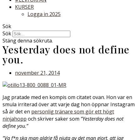
KURSER
Logga in 2025
Sök
Sök
Stäng denna sökruta.
Yesterday does not define
you.
november 21, 2014
Jag pratade med en kompis om citatet ovan. Hon var en
smula irriterad över att varje dag hon öppnar Instagram
så är det en
personlig tränare som gör ett högt
ninjahopp
och skriver saker som
”Yesterday does not
define you.”
”Va f*n ska man aldrig få njuta av det man gjort, att jag