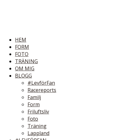
HEM
FORM
FOTO
TRÄNING
OM MIG
BLOGG
#LevförFan
Racereports
Familj
Form
Friluftsliv
Foto
Träning
Lappland