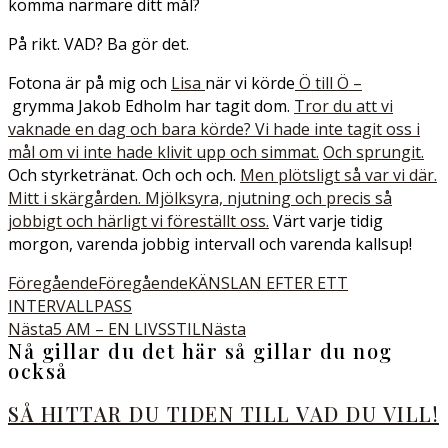
komma närmare ditt mål?
På rikt. VAD? Ba gör det.
Fotona är på mig och
Lisa
när vi körde
Ö till Ö –
grymma
Jakob Edholm har tagit dom.
Tror du att vi
vaknade en dag och bara körde? Vi hade inte tagit oss i
mål om vi inte hade klivit upp och simmat.
Och sprungit.
Och styrketränat. Och och och.
Men plötsligt så var vi där.
Mitt i skärgården. Mjölksyra, njutning och precis så
jobbigt och härligt vi föreställt oss.
Värt varje tidig
morgon, varenda jobbig intervall och varenda kallsup!
Föregående
Föregående
KÄNSLAN EFTER ETT
INTERVALLPASS
Nästa
5 AM – EN LIVSSTIL
Nästa
Nå gillar du det här så gillar du nog
också
SÅ HITTAR DU TIDEN TILL VAD DU VILL!