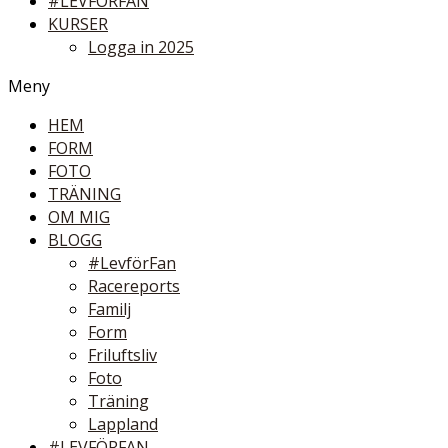
#LEVFÖRFAN
KURSER
Logga in 2025
Meny
HEM
FORM
FOTO
TRÄNING
OM MIG
BLOGG
#LevförFan
Racereports
Familj
Form
Friluftsliv
Foto
Träning
Lappland
#LEVFÖRFAN