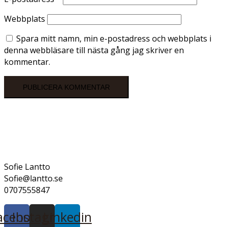
Webbplats
Spara mitt namn, min e-postadress och webbplats i
denna webbläsare till nästa gång jag skriver en
kommentar.
Sofie Lantto
Sofie@lantto.se
0707555847
acebook
Instagram
Linkedin