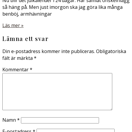
Nu blir det julkalender i 24 dagar. Har samlat önskeinlägg
så häng på. Men just imorgon ska jag göra lika många
benböj, armhävningar
Läs mer »
Lämna ett svar
Din e-postadress kommer inte publiceras.
Obligatoriska
fält är märkta
*
Kommentar
*
Namn
*
E-postadress
*