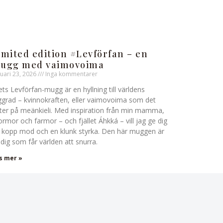
imited edition #Levförfan – en
ugg med vaimovoima
nuari 23, 2026
Inga kommentarer
ets Levförfan-mugg är en hyllning till världens
ggrad – kvinnokraften, eller vaimovoima som det
ter på meänkieli. Med inspiration från min mamma,
rmor och farmor – och fjället Áhkká – vill jag ge dig
 kopp mod och en klunk styrka. Den här muggen är
ll dig som får världen att snurra.
s mer »