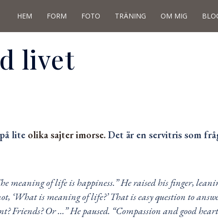
HEM
FORM
FOTO
TRÄNING
OM MIG
BLO
 livet
på lite
olika sajter imorse.
Det är en servitris som fr
aning of life is happiness.” He raised his finger, leaning
not, ‘What is meaning of life?’ That is easy question to ans
t? Friends? Or …” He paused. “Compassion and good heart?