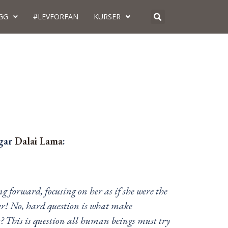
GG
#LEVFÖRFAN
KURSER
ågar
Dalai Lama
:
 forward, focusing on her as if she were the
wer! No, hard question is what make
 This is question all human beings must try