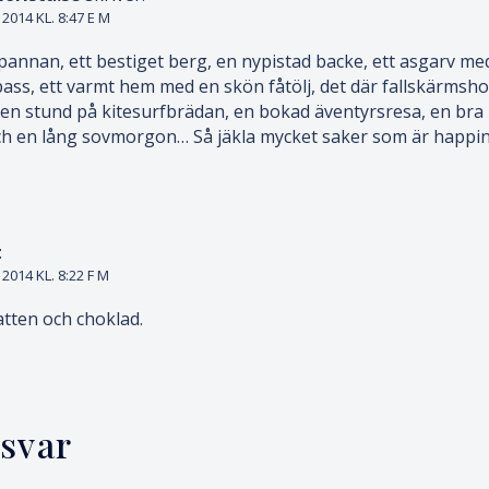
014 KL. 8:47 E M
pannan, ett bestiget berg, en nypistad backe, ett asgarv med
pass, ett varmt hem med en skön fåtölj, det där fallskärmsh
 en stund på kitesurfbrädan, en bokad äventyrsresa, en bra b
h en lång sovmorgon… Så jäkla mycket saker som är happine
:
014 KL. 8:22 F M
 vatten och choklad.
svar