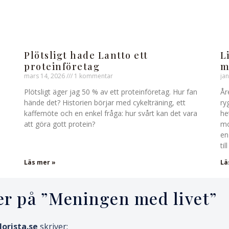
Plötsligt hade Lantto ett
L
proteinföretag
m
mars 14, 2026
1 kommentar
ja
Plötsligt äger jag 50 % av ett proteinföretag. Hur fan
År
hände det? Historien börjar med cykelträning, ett
ry
kaffemöte och en enkel fråga: hur svårt kan det vara
he
att göra gott protein?
mo
en
ti
Läs mer »
Lä
er på ”
Meningen med livet
”
lorista.se
skriver: