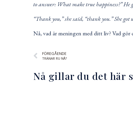
to answer: What make true happiness?” He gav
“Thank you,” she said, “thank you.” She got 
Nå, vad är meningen med ditt liv? Vad gör d
FÖREGÅENDE
TRÄNAR RU NÅ?
Nå gillar du det här 