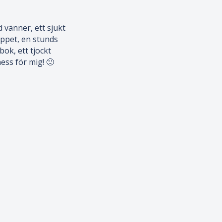
 vänner, ett sjukt
oppet, en stunds
ok, ett tjockt
ss för mig! 🙂