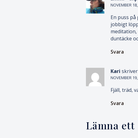
NOVEMBER 18, 2
En puss på 
jobbigt löp
meditation,
duntäcke oc
Svara
Kari
skriver
NOVEMBER 19, 2
Fjäll, träd,
Svara
Lämna ett 