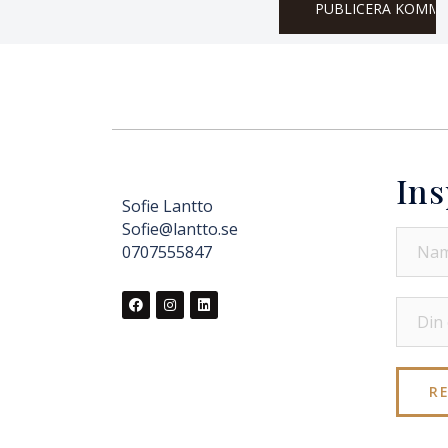
Ins
Sofie Lantto
Sofie@lantto.se
0707555847