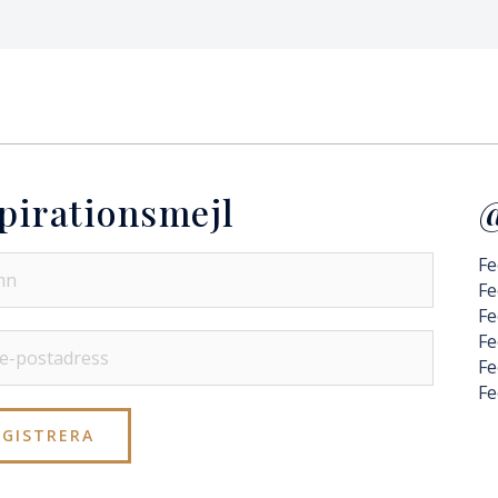
pirationsmejl
@
Fe
Fe
Fe
Fe
Fe
Fe