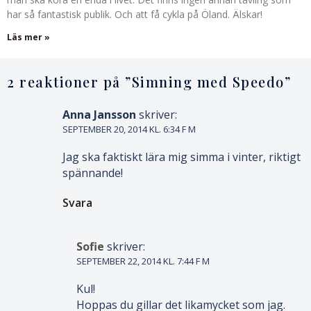
har så fantastisk publik. Och att få cykla på Öland. Älskar!
Läs mer »
2 reaktioner på ”
Simning med Speedo
”
Anna Jansson
skriver:
SEPTEMBER 20, 2014 KL. 6:34 F M
Jag ska faktiskt lära mig simma i vinter, riktigt
spännande!
Svara
Sofie
skriver:
SEPTEMBER 22, 2014 KL. 7:44 F M
Kul!
Hoppas du gillar det likamycket som jag.