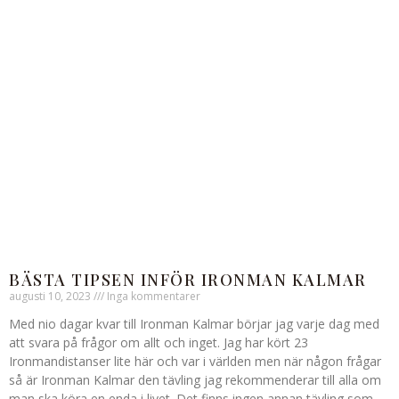
BÄSTA TIPSEN INFÖR IRONMAN KALMAR
augusti 10, 2023
Inga kommentarer
Med nio dagar kvar till Ironman Kalmar börjar jag varje dag med
att svara på frågor om allt och inget. Jag har kört 23
Ironmandistanser lite här och var i världen men när någon frågar
så är Ironman Kalmar den tävling jag rekommenderar till alla om
man ska köra en enda i livet. Det finns ingen annan tävling som