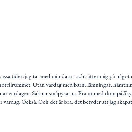
ssa tider, jag tar med min dator och sätter mig på något ca
 hotellrummet. Utan vardag med barn, lämningar, hämtnin
aknar vardagen. Saknar småpysarna. Pratar med dom på Skyp
 vardag. Också. Och det är bra, det betyder att jag skapat et