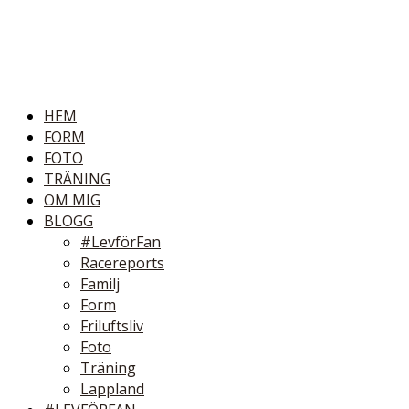
HEM
FORM
FOTO
TRÄNING
OM MIG
BLOGG
#LevförFan
Racereports
Familj
Form
Friluftsliv
Foto
Träning
Lappland