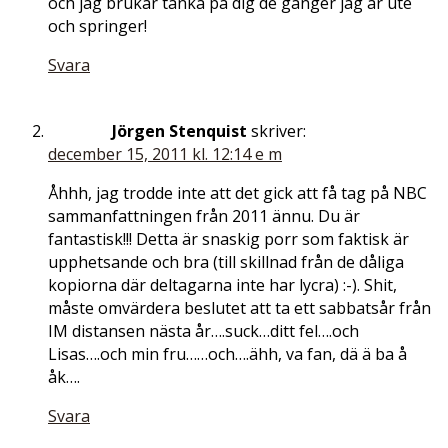
och jag brukar tänka på dig de gånger jag är ute
och springer!
Svara
Jörgen Stenquist
skriver:
december 15, 2011 kl. 12:14 e m
Åhhh, jag trodde inte att det gick att få tag på NBC
sammanfattningen från 2011 ännu. Du är
fantastisk!!! Detta är snaskig porr som faktisk är
upphetsande och bra (till skillnad från de dåliga
kopiorna där deltagarna inte har lycra) :-). Shit,
måste omvärdera beslutet att ta ett sabbatsår från
IM distansen nästa år….suck…ditt fel….och
Lisas….och min fru……och….ähh, va fan, dä ä ba å
åk….
Svara