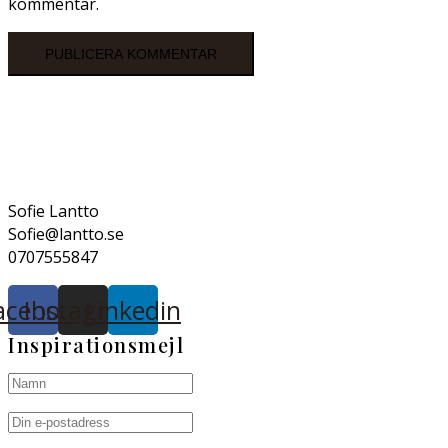
kommentar.
Sofie Lantto
Sofie@lantto.se
0707555847
acebook
Instagram
Linkedin
Inspirationsmejl