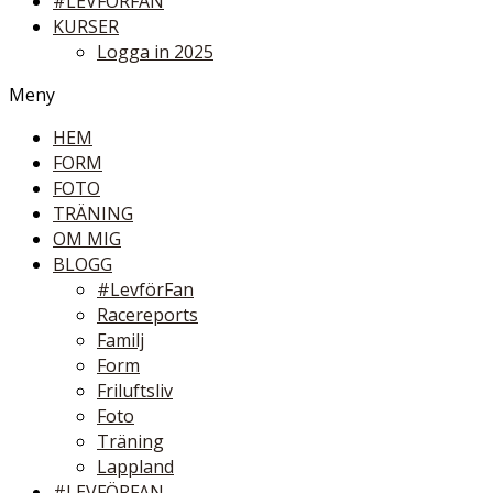
#LEVFÖRFAN
KURSER
Logga in 2025
Meny
HEM
FORM
FOTO
TRÄNING
OM MIG
BLOGG
#LevförFan
Racereports
Familj
Form
Friluftsliv
Foto
Träning
Lappland
#LEVFÖRFAN