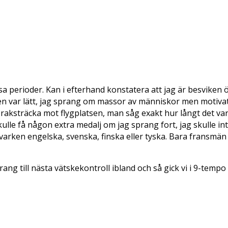
sa perioder. Kan i efterhand konstatera att jag är besviken 
oppen var lätt, jag sprang om massor av människor men motiv
 raksträcka mot flygplatsen, man såg exakt hur långt det va
e skulle få någon extra medalj om jag sprang fort, jag skulle 
rken engelska, svenska, finska eller tyska. Bara fransmän 
ang till nästa vätskekontroll ibland och så gick vi i 9-tempo 