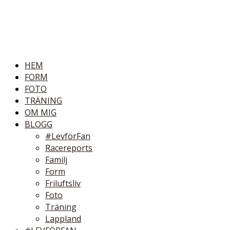
HEM
FORM
FOTO
TRÄNING
OM MIG
BLOGG
#LevförFan
Racereports
Familj
Form
Friluftsliv
Foto
Träning
Lappland