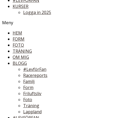
#LEVFÖRFAN
KURSER
Logga in 2025
Meny
HEM
FORM
FOTO
TRÄNING
OM MIG
BLOGG
#LevförFan
Racereports
Familj
Form
Friluftsliv
Foto
Träning
Lappland
#LEVFÖRFAN