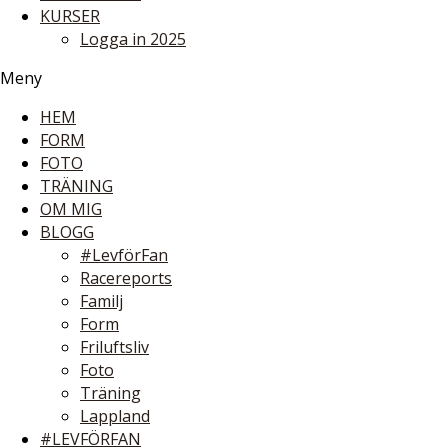
KURSER
Logga in 2025
Meny
HEM
FORM
FOTO
TRÄNING
OM MIG
BLOGG
#LevförFan
Racereports
Familj
Form
Friluftsliv
Foto
Träning
Lappland
#LEVFÖRFAN