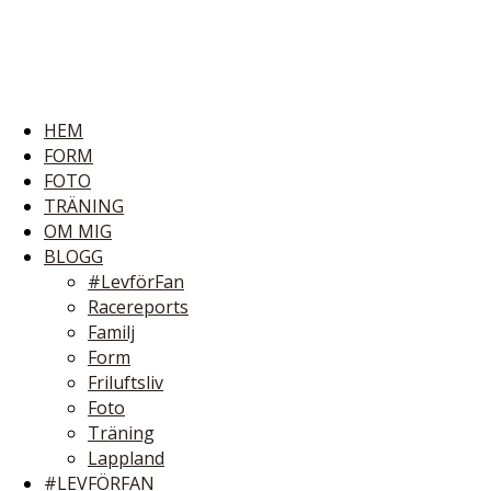
HEM
FORM
FOTO
TRÄNING
OM MIG
BLOGG
#LevförFan
Racereports
Familj
Form
Friluftsliv
Foto
Träning
Lappland
#LEVFÖRFAN