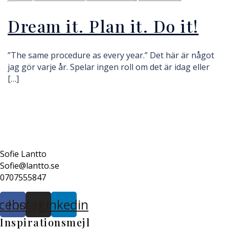
Dream it. Plan it. Do it!
”The same procedure as every year.” Det här är något
jag gör varje år. Spelar ingen roll om det är idag eller
[…]
Sofie Lantto
Sofie@lantto.se
0707555847
cebook
Instagram
Linkedin
Inspirationsmejl