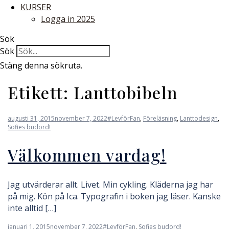
KURSER
Logga in 2025
Sök
Sök
Stäng denna sökruta.
Etikett:
Lanttobibeln
augusti 31, 2015
november 7, 2022
#LevförFan
,
Föreläsning
,
Lanttodesign
,
Sofies budord!
Välkommen vardag!
Jag utvärderar allt. Livet. Min cykling. Kläderna jag har
på mig. Kön på Ica. Typografin i boken jag läser. Kanske
inte alltid […]
januari 1, 2015
november 7, 2022
#LevförFan
,
Sofies budord!