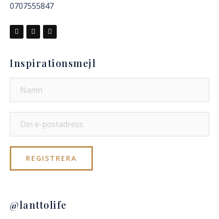
0707555847
Inspirationsmejl
@lanttolife