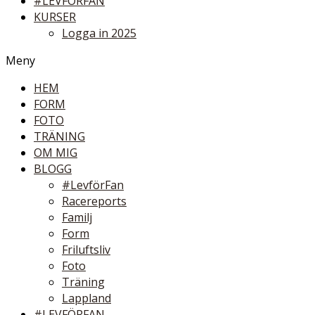
#LEVFÖRFAN
KURSER
Logga in 2025
Meny
HEM
FORM
FOTO
TRÄNING
OM MIG
BLOGG
#LevförFan
Racereports
Familj
Form
Friluftsliv
Foto
Träning
Lappland
#LEVFÖRFAN