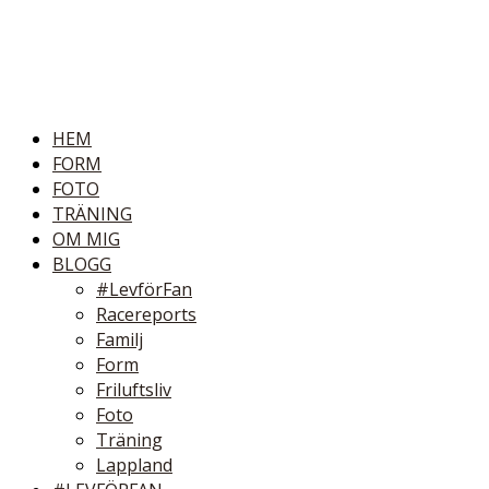
HEM
FORM
FOTO
TRÄNING
OM MIG
BLOGG
#LevförFan
Racereports
Familj
Form
Friluftsliv
Foto
Träning
Lappland