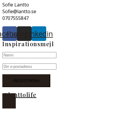
Sofie Lantto
Sofie@lantto.se
0707555847
acebook
Instagram
Linkedin
Inspirationsmejl
@lanttolife