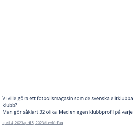
Vi ville göra ett fotbollsmagasin som de svenska elitklubba
klubb?
Man gör såklart 32 olika. Med en egen klubbprofil på varje
april 4, 2023
april 5, 2023
#LevförFan