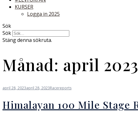
KURSER
Logga in 2025
Sök
Sök
Stäng denna sökruta.
Månad:
april 202
april 28, 2023
april 28, 2023
Racereports
Himalayan 100 Mile Stage 