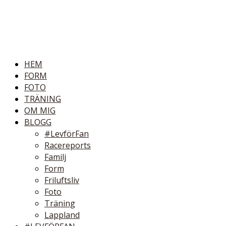
HEM
FORM
FOTO
TRÄNING
OM MIG
BLOGG
#LevförFan
Racereports
Familj
Form
Friluftsliv
Foto
Träning
Lappland