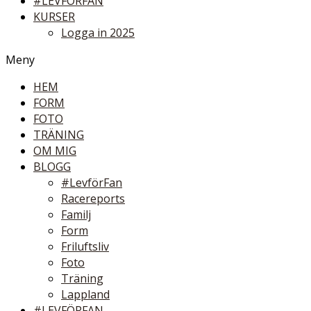
#LEVFÖRFAN
KURSER
Logga in 2025
Meny
HEM
FORM
FOTO
TRÄNING
OM MIG
BLOGG
#LevförFan
Racereports
Familj
Form
Friluftsliv
Foto
Träning
Lappland
#LEVFÖRFAN