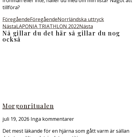
Ironman eller inte, håller du med om min lista? Något att
tillföra?
Föregående
Föregående
Norrländska uttryck
Nästa
LAPONIA TRIATHLON 2022
Nästa
Nå gillar du det här så gillar du nog
också
Morgonritualen
juli 19, 2026
Inga kommentarer
Det mest läkande för en hjärna som gått varm är sällan