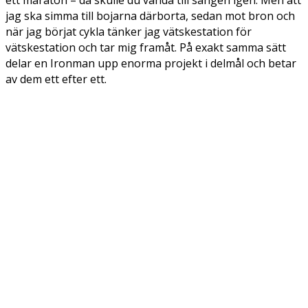
ett maraton – då skulle du vända till sängen igen. Men att
jag ska simma till bojarna därborta, sedan mot bron och
när jag börjat cykla tänker jag vätskestation för
vätskestation och tar mig framåt. På exakt samma sätt
delar en Ironman upp enorma projekt i delmål och betar
av dem ett efter ett.