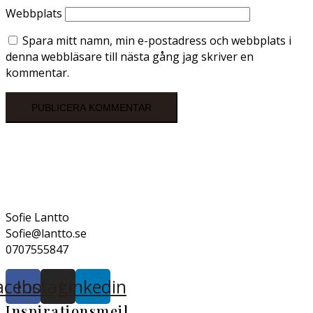
Webbplats
Spara mitt namn, min e-postadress och webbplats i
denna webbläsare till nästa gång jag skriver en
kommentar.
Sofie Lantto
Sofie@lantto.se
0707555847
acebook
Instagram
Linkedin
Inspirationsmejl