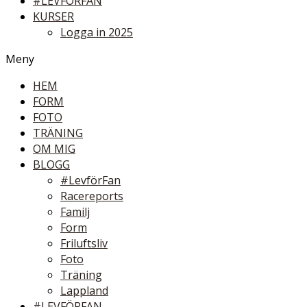
#LEVFÖRFAN
KURSER
Logga in 2025
Meny
HEM
FORM
FOTO
TRÄNING
OM MIG
BLOGG
#LevförFan
Racereports
Familj
Form
Friluftsliv
Foto
Träning
Lappland
#LEVFÖRFAN