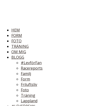
HEM
FORM
FOTO
TRÄNING
OM MIG
BLOGG
#LevförFan
Racereports
Familj
Form
Friluftsliv
Foto
Träning
Lappland