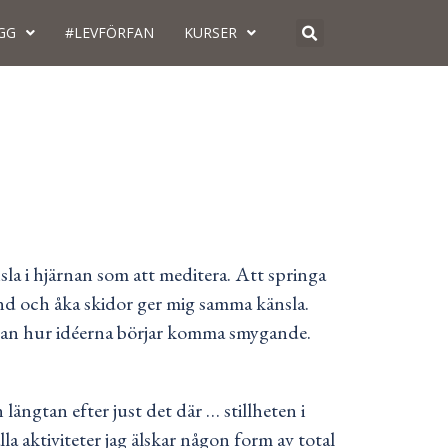
GG
#LEVFÖRFAN
KURSER
sla i hjärnan som att meditera. Att springa
nd och åka skidor ger mig samma känsla.
edan hur idéerna börjar komma smygande.
 längtan efter just det där … stillheten i
la aktiviteter jag älskar någon form av total