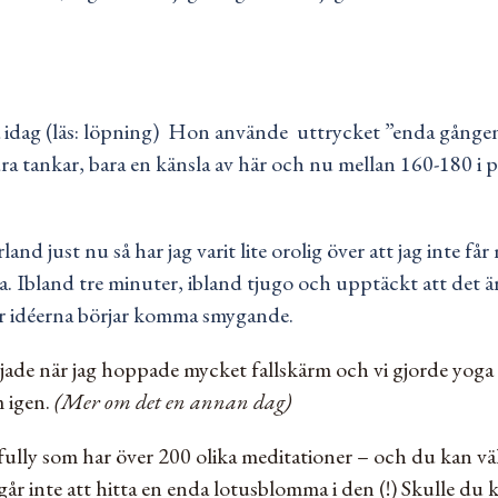
ra idag (läs: löpning) Hon använde uttrycket ”enda gånge
a tankar, bara en känsla av här och nu mellan 160-180 i puls
rland just nu så har jag varit lite orolig över att jag inte 
. Ibland tre minuter, ibland tjugo och upptäckt att det är
ur idéerna börjar komma smygande.
började när jag hoppade mycket fallskärm och vi gjorde yo
 igen.
(Mer om det en annan dag)
lly som har över 200 olika meditationer – och du kan välj
går inte att hitta en enda lotusblomma i den (!) Skulle du k