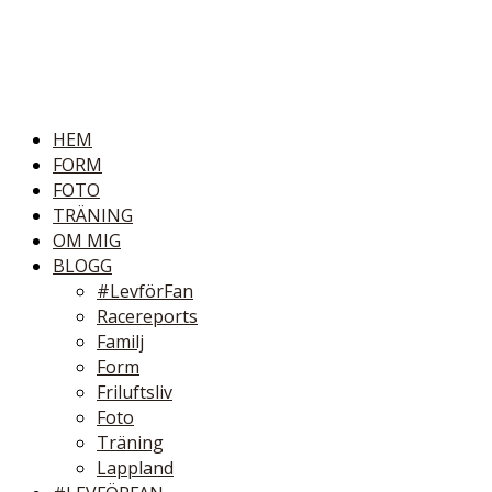
HEM
FORM
FOTO
TRÄNING
OM MIG
BLOGG
#LevförFan
Racereports
Familj
Form
Friluftsliv
Foto
Träning
Lappland