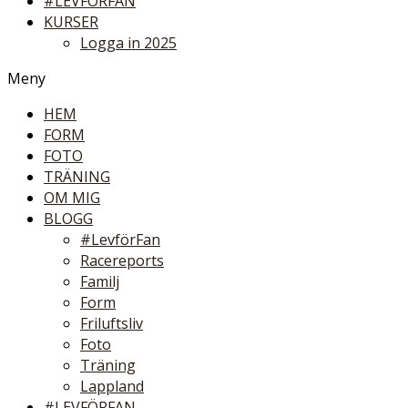
#LEVFÖRFAN
KURSER
Logga in 2025
Meny
HEM
FORM
FOTO
TRÄNING
OM MIG
BLOGG
#LevförFan
Racereports
Familj
Form
Friluftsliv
Foto
Träning
Lappland
#LEVFÖRFAN