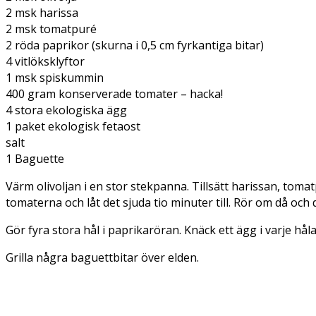
2 msk harissa
2 msk tomatpuré
2 röda paprikor (skurna i 0,5 cm fyrkantiga bitar)
4 vitlöksklyftor
1 msk spiskummin
400 gram konserverade tomater – hacka!
4 stora ekologiska ägg
1 paket ekologisk fetaost
salt
1 Baguette
Värm olivoljan i en stor stekpanna. Tillsätt harissan, tomat
tomaterna och låt det sjuda tio minuter till. Rör om då och 
Gör fyra stora hål i paprikaröran. Knäck ett ägg i varje håla
Grilla några baguettbitar över elden.