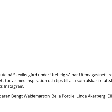
ga ute på Skeviks gård under Utehelg så har Utemagasinets red
 tonvis med inspiration och tips till alla som älskar friluft
ts Instagram.
daren Bengt Waldemarson. Bella Porcile, Linda Åkerberg, Ell