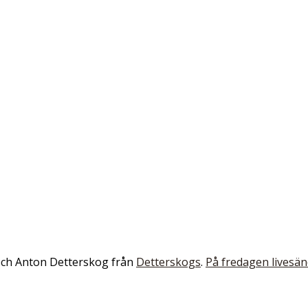
e och Anton Detterskog från
Detterskogs
.
På fredagen livesän