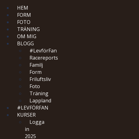
HEM
FORM
FOTO
TRÄNING
OM MIG
BLOGG
#LevförFan
Racereports
Familj
Form
Friluftsliv
Foto
Träning
Lappland
#LEVFÖRFAN
KURSER
Logga
in
2025