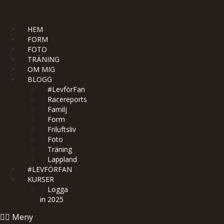
HEM
FORM
FOTO
TRÄNING
OM MIG
BLOGG
#LevförFan
Racereports
Familj
Form
Friluftsliv
Foto
Träning
Lappland
#LEVFÖRFAN
KURSER
Logga
in 2025
Meny