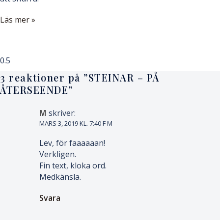
Läs mer »
3 reaktioner på ”
STEINAR – PÅ
ÅTERSEENDE
”
M
skriver:
MARS 3, 2019 KL. 7:40 F M
Lev, för faaaaaan!
Verkligen.
Fin text, kloka ord.
Medkänsla.
Svara