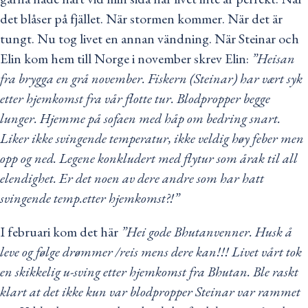
det blåser på fjället. När stormen kommer. När det är
tungt. Nu tog livet en annan vändning. När Steinar och
Elin kom hem till Norge i november skrev Elin:
”Heisan
fra brygga en grå november. Fiskern (Steinar) har vært syk
etter hjemkomst fra vår flotte tur. Blodpropper begge
lunger. Hjemme på sofaen med håp om bedring snart.
Liker ikke svingende temperatur, ikke veldig høy feber men
opp og ned. Legene konkludert med flytur som årak til all
elendighet. Er det noen av dere andre som har hatt
svingende temp.etter hjemkomst?!”
I februari kom det här
”Hei gode Bhutanvenner. Husk å
leve og følge drømmer /reis mens dere kan!!! Livet vårt tok
en skikkelig u-sving etter hjemkomst fra Bhutan. Ble raskt
klart at det ikke kun var blodpropper Steinar var rammet