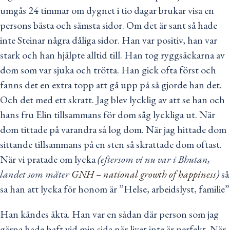
umgås 24 timmar om dygnet i tio dagar brukar visa en
persons bästa och sämsta sidor. Om det är sant så hade
inte Steinar några dåliga sidor. Han var positiv, han var
stark och han hjälpte alltid till. Han tog ryggsäckarna av
dom som var sjuka och trötta. Han gick ofta först och
fanns det en extra topp att gå upp på så gjorde han det.
Och det med ett skratt. Jag blev lycklig av att se han och
hans fru Elin tillsammans för dom såg lyckliga ut. När
dom tittade på varandra så log dom. När jag hittade dom
sittande tillsammans på en sten så skrattade dom oftast.
När vi pratade om lycka
(eftersom vi nu var i Bhutan,
landet som mäter
GNH – national growth of happiness
)
så
sa han att lycka för honom är ”Helse, arbeidslyst, familie”
Han kändes äkta. Han var en sådan där person som jag
gärna hade haft vid min sida när livet inte är perfekt. När