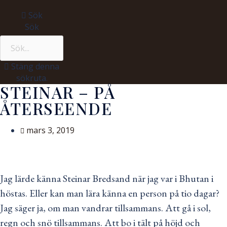
Sök
Sök
Stäng denna
sökruta.
STEINAR – PÅ
ÅTERSEENDE
mars 3, 2019
Jag lärde känna Steinar Bredsand när jag var i Bhutan i
höstas. Eller kan man lära känna en person på tio dagar?
Jag säger ja, om man vandrar tillsammans. Att gå i sol,
regn och snö tillsammans. Att bo i tält på höjd och