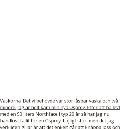
Väskorna. Det vi behövde var stor låsbar väska och två
mindre. Jag är helt kär i min nya Osprey. Efter att ha levt
med en 90 liters Northface i typ 20 år så har jag nu
handlöst fallit för en Osprey. Löjligt stor, men det jag
verkligen gillar är att det enkelt går att knäppa loss och