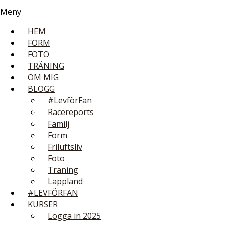
Meny
HEM
FORM
FOTO
TRÄNING
OM MIG
BLOGG
#LevförFan
Racereports
Familj
Form
Friluftsliv
Foto
Träning
Lappland
#LEVFÖRFAN
KURSER
Logga in 2025