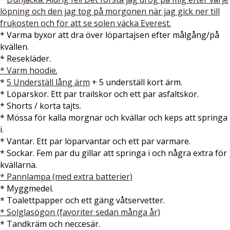
löpning och den jag tog på morgonen när jag gick ner till
frukosten och för att se solen väcka Everest.
* Varma byxor att dra över löpartajsen efter målgång/på
kvällen.
* Resekläder.
* Varm hoodie.
*
5 Underställ lång ärm
+ 5 underställ kort ärm.
* Löparskor. Ett par trailskor och ett par asfaltskor.
* Shorts / korta tajts.
* Mössa för kalla morgnar och kvällar och keps att springa
i.
* Vantar. Ett par löparvantar och ett par varmare.
* Sockar. Fem par du gillar att springa i och några extra för
kvällarna.
* Pannlampa (med extra batterier)
* Myggmedel.
* Toalettpapper och ett gäng våtservetter.
* Solglasögon (favoriter sedan många år)
* Tandkräm och neccesär.