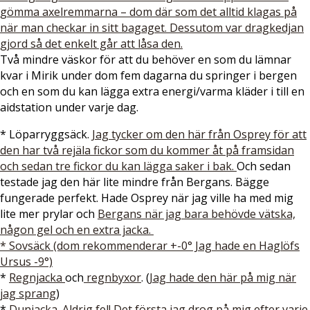
gömma axelremmarna – dom där som det alltid klagas på
när man checkar in sitt bagaget. Dessutom var dragkedjan
gjord så det enkelt går att låsa den.
Två mindre väskor för att du behöver en som du lämnar
kvar i Mirik under dom fem dagarna du springer i bergen
och en som du kan lägga extra energi/varma kläder i till en
aidstation under varje dag.
* Löparryggsäck.
Jag tycker om den här från Osprey för att
den har två rejäla fickor som du kommer åt på framsidan
och sedan tre fickor du kan lägga saker i bak.
Och sedan
testade jag den här lite mindre från Bergans. Bägge
fungerade perfekt. Hade Osprey när jag ville ha med mig
lite mer prylar och
Bergans när jag bara behövde vätska,
någon gel och en extra jacka.
* Sovsäck (dom rekommenderar +-0° Jag hade en Haglöfs
Ursus -9°)
*
Regnjacka
och
regnbyxor
. (
Jag hade den här på mig när
jag sprang
)
*
Dunjacka. Aldrig fel! Det första jag drog på mig efter varje