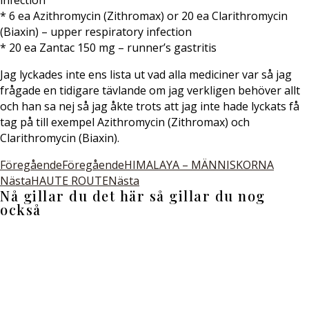
infection
* 6 ea Azithromycin (Zithromax) or 20 ea Clarithromycin
(Biaxin) – upper respiratory infection
* 20 ea Zantac 150 mg – runner’s gastritis
Jag lyckades inte ens lista ut vad alla mediciner var så jag
frågade en tidigare tävlande om jag verkligen behöver allt
och han sa nej så jag åkte trots att jag inte hade lyckats få
tag på till exempel Azithromycin (Zithromax) och
Clarithromycin (Biaxin).
Föregående
Föregående
HIMALAYA – MÄNNISKORNA
Nästa
HAUTE ROUTE
Nästa
Nå gillar du det här så gillar du nog
också