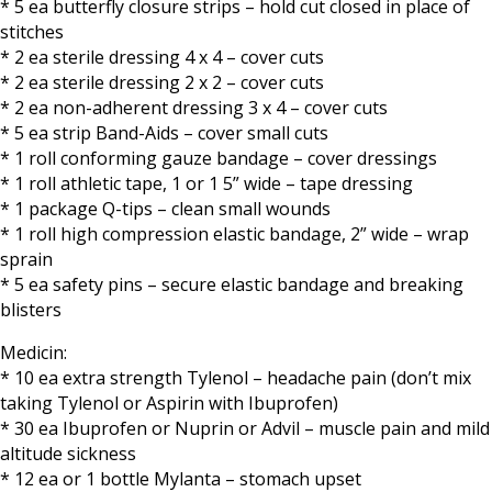
* 5 ea butterfly closure strips – hold cut closed in place of
stitches
* 2 ea sterile dressing 4 x 4 – cover cuts
* 2 ea sterile dressing 2 x 2 – cover cuts
* 2 ea non-adherent dressing 3 x 4 – cover cuts
* 5 ea strip Band-Aids – cover small cuts
* 1 roll conforming gauze bandage – cover dressings
* 1 roll athletic tape, 1 or 1 5” wide – tape dressing
* 1 package Q-tips – clean small wounds
* 1 roll high compression elastic bandage, 2” wide – wrap
sprain
* 5 ea safety pins – secure elastic bandage and breaking
blisters
Medicin:
* 10 ea extra strength Tylenol – headache pain (don’t mix
taking Tylenol or Aspirin with Ibuprofen)
* 30 ea Ibuprofen or Nuprin or Advil – muscle pain and mild
altitude sickness
* 12 ea or 1 bottle Mylanta – stomach upset