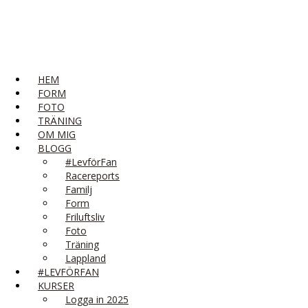
HEM
FORM
FOTO
TRÄNING
OM MIG
BLOGG
#LevförFan
Racereports
Familj
Form
Friluftsliv
Foto
Träning
Lappland
#LEVFÖRFAN
KURSER
Logga in 2025