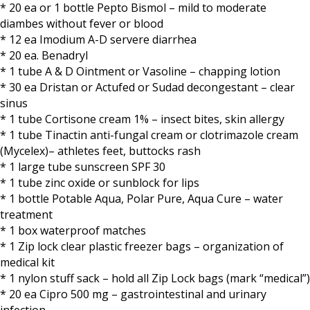
* 20 ea or 1 bottle Pepto Bismol – mild to moderate
diambes without fever or blood
* 12 ea Imodium A-D servere diarrhea
* 20 ea. Benadryl
* 1 tube A & D Ointment or Vasoline – chapping lotion
* 30 ea Dristan or Actufed or Sudad decongestant – clear
sinus
* 1 tube Cortisone cream 1% – insect bites, skin allergy
* 1 tube Tinactin anti-fungal cream or clotrimazole cream
(Mycelex)– athletes feet, buttocks rash
* 1 large tube sunscreen SPF 30
* 1 tube zinc oxide or sunblock for lips
* 1 bottle Potable Aqua, Polar Pure, Aqua Cure – water
treatment
* 1 box waterproof matches
* 1 Zip lock clear plastic freezer bags – organization of
medical kit
* 1 nylon stuff sack – hold all Zip Lock bags (mark “medical”)
* 20 ea Cipro 500 mg – gastrointestinal and urinary